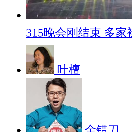
315晚会刚结束 多家被.
叶檀
金错刀