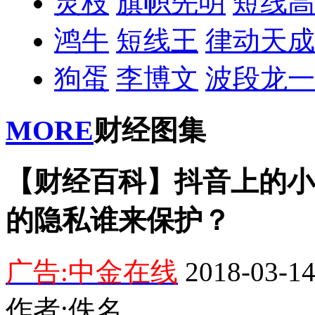
灵枝
旗帜先明
短线高
鸿牛
短线王
律动天成
狗蛋
李博文
波段龙一
MORE
财经图集
【财经百科】抖音上的小
的隐私谁来保护？
广告:中金在线
2018-03-14
作者:佚名