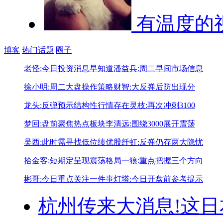
有温度的
博客
热门话题
圈子
老怪:今日投资消息早知道
潘益兵:周二早间市场信息
徐小明:周二大盘操作策略
财智:大反弹后防出现分
龙头:反弹预示结构性行情存在
灵枝:再次冲刺3100
梦回:盘前聚焦热点板块
李清远:围绕3000展开震荡
吴西:此时需寻找低位绩优股
纤虹:反弹仍存两大隐忧
拾金客:短期定呈现震荡格局
一狼:重点把握三个方向
彬哥:今日重点关注一件事
灯塔:今日开盘前参考提示
杭州传来大消息!
这日