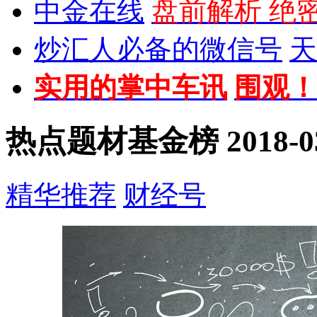
中金在线
盘前解析 绝
炒汇人必备的微信号
天
实用的掌中车讯
围观！
热点题材基金榜
2018-0
精华推荐
财经号