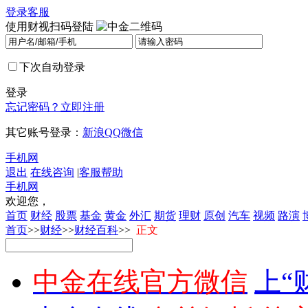
登录
客服
使用财视扫码登陆
下次自动登录
登录
忘记密码？
立即注册
其它账号登录：
新浪
QQ
微信
手机网
退出
在线咨询
|
客服帮助
手机网
欢迎您，
首页
财经
股票
基金
黄金
外汇
期货
理财
原创
汽车
视频
路演
首页
>>
财经
>>
财经百科
>>
正文
中金在线官方微信
上“