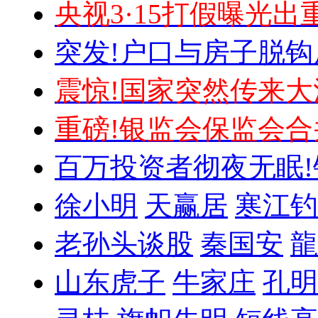
央视3·15打假曝光出
突发!户口与房子脱钩
震惊!国家突然传来大
重磅!银监会保监会合
百万投资者彻夜无眠!
徐小明
天赢居
寒江钓
老孙头谈股
秦国安
龍
山东虎子
牛家庄
孔明