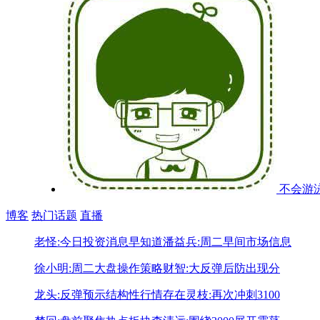
不会游
博客
热门话题
直播
老怪:今日投资消息早知道
潘益兵:周二早间市场信息
徐小明:周二大盘操作策略
财智:大反弹后防出现分
龙头:反弹预示结构性行情存在
灵枝:再次冲刺3100