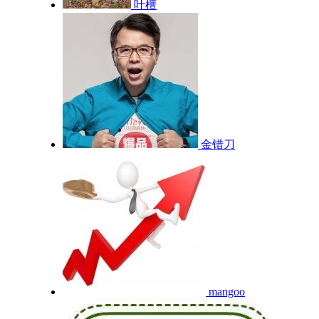
叶檀
金错刀
mangoo