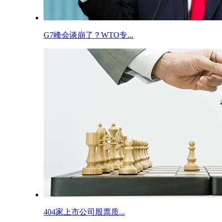
G7峰会谈崩了？WTO专...
404家上市公司股票质...