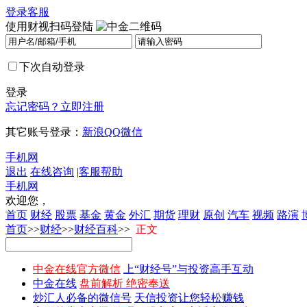
登录
客服
使用财视扫码登陆
下次自动登录
登录
忘记密码？
立即注册
其它账号登录：
新浪
QQ
微信
手机网
退出
在线咨询
|
客服帮助
手机网
欢迎您，
首页
财经
股票
基金
黄金
外汇
期货
理财
原创
汽车
视频
路演
首页
>>
财经
>>
财经百科
>>
正文
中金在线官方微信
上“财经号”与投资高手互动
中金在线
盘前解析 绝密奉送
炒汇人必备的微信号
天信投资让您轻松赚钱