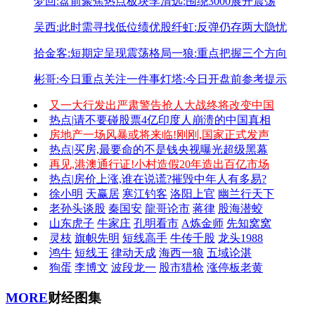
梦回:盘前聚焦热点板块
李清远:围绕3000展开震荡
吴西:此时需寻找低位绩优股
纤虹:反弹仍存两大隐忧
拾金客:短期定呈现震荡格局
一狼:重点把握三个方向
彬哥:今日重点关注一件事
灯塔:今日开盘前参考提示
又一大行发出严肃警告
抢人大战终将改变中国
热点|
请不要碰股票
4亿印度人崩溃的中国真相
房地产一场风暴或将来临!
刚刚,国家正式发声
热点|
买房,最要命的不是钱
央视曝光超级黑幕
再见,港澳通行证!
小村造假20年造出百亿市场
热点|
房价上涨,谁在说谎?
摧毁中年人有多易?
徐小明
天赢居
寒江钓客
洛阳上官
幽兰行天下
老孙头谈股
秦国安
龍哥论市
蒋律
股海潜蛟
山东虎子
牛家庄
孔明看市
A炼金师
先知窝窝
灵枝
旗帜先明
短线高手
牛传千股
龙头1988
鸿牛
短线王
律动天成
海西一狼
五域论湛
狗蛋
李博文
波段龙一
股市猎枪
涨停板老黄
MORE
财经图集