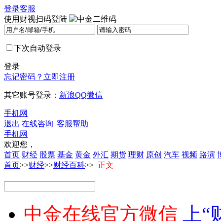
登录
客服
使用财视扫码登陆
下次自动登录
登录
忘记密码？
立即注册
其它账号登录：
新浪
QQ
微信
手机网
退出
在线咨询
|
客服帮助
手机网
欢迎您，
首页
财经
股票
基金
黄金
外汇
期货
理财
原创
汽车
视频
路演
首页
>>
财经
>>
财经百科
>>
正文
中金在线官方微信
上“