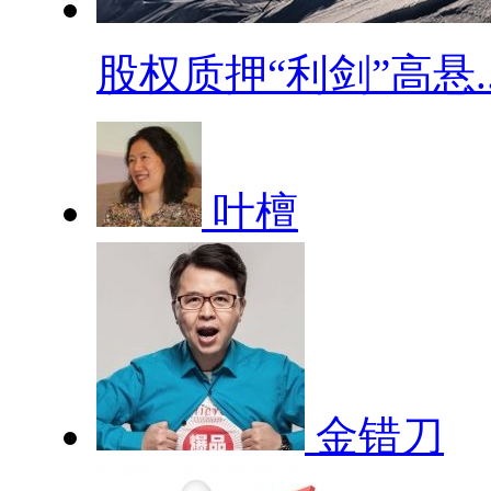
股权质押“利剑”高悬..
叶檀
金错刀