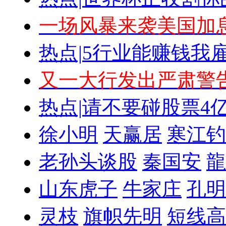
一场风暴来袭
美国加
热点|
5行业能赚钱
我雇
又一大行发出严肃警
热点|
请不要碰股票
4
徐小明
天赢居
寒江钓
老孙头谈股
秦国安
龍
山东虎子
牛家庄
孔明
灵枝
旗帜先明
短线高