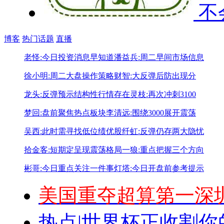
不
博客
热门话题
直播
老怪:今日投资消息早知道
潘益兵:周二早间市场信息
徐小明:周二大盘操作策略
财智:大反弹后防出现分
龙头:反弹预示结构性行情存在
灵枝:再次冲刺3100
梦回:盘前聚焦热点板块
李清远:围绕3000展开震荡
吴西:此时需寻找低位绩优股
纤虹:反弹仍存两大隐忧
拾金客:短期定呈现震荡格局
一狼:重点把握三个方向
彬哥:今日重点关注一件事
灯塔:今日开盘前参考提示
美国重夺超算第一
深
热点|
世界杯正收割你