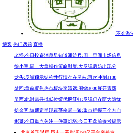
不会游
博客
热门话题
直播
老怪:今日投资消息早知道
潘益兵:周二早间市场信息
徐小明:周二大盘操作策略
财智:大反弹后防出现分
龙头:反弹预示结构性行情存在
灵枝:再次冲刺3100
梦回:盘前聚焦热点板块
李清远:围绕3000展开震荡
吴西:此时需寻找低位绩优股
纤虹:反弹仍存两大隐忧
拾金客:短期定呈现震荡格局
一狼:重点把握三个方向
彬哥:今日重点关注一件事
灯塔:今日开盘前参考提示
北京首现退房,历史一幕重演
390亿平台突暴雷