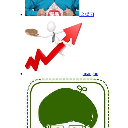
金错刀
mangoo