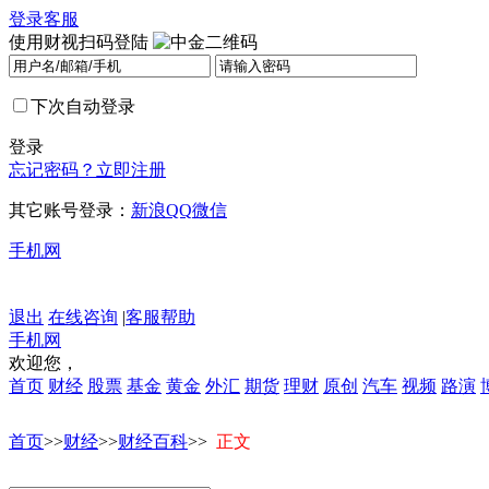
登录
客服
使用财视扫码登陆
下次自动登录
登录
忘记密码？
立即注册
其它账号登录：
新浪
QQ
微信
手机网
退出
在线咨询
|
客服帮助
手机网
欢迎您，
首页
财经
股票
基金
黄金
外汇
期货
理财
原创
汽车
视频
路演
首页
>>
财经
>>
财经百科
>>
正文