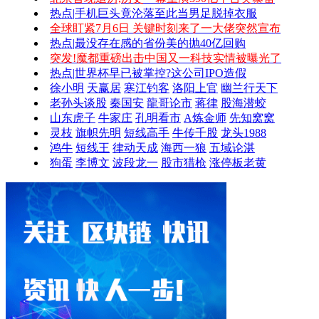
热点|
手机巨头竟沦落至此
当男足脱掉衣服
全球盯紧7月6日 关键时刻来了
一大佬突然宣布
热点|
最没存在感的省份
美的抛40亿回购
突发!魔都重磅出击
中国又一科技实情被曝光了
热点|
世界杯早已被掌控?
这公司IPO造假
徐小明
天赢居
寒江钓客
洛阳上官
幽兰行天下
老孙头谈股
秦国安
龍哥论市
蒋律
股海潜蛟
山东虎子
牛家庄
孔明看市
A炼金师
先知窝窝
灵枝
旗帜先明
短线高手
牛传千股
龙头1988
鸿牛
短线王
律动天成
海西一狼
五域论湛
狗蛋
李博文
波段龙一
股市猎枪
涨停板老黄