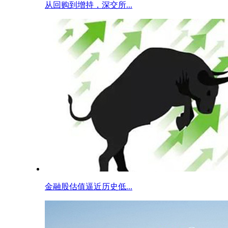
从回购到增持，深交所...
金融股估值逼近历史低...