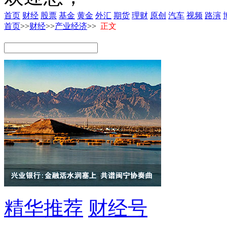
首页
财经
股票
基金
黄金
外汇
期货
理财
原创
汽车
视频
路演
首页
>>
财经
>>
产业经济
>>
正文
精华推荐
财经号