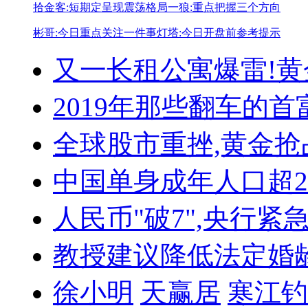
拾金客:短期定呈现震荡格局
一狼:重点把握三个方向
彬哥:今日重点关注一件事
灯塔:今日开盘前参考提示
又一长租公寓爆雷!
黄
2019年那些翻车的首
全球股市重挫,黄金抢
中国单身成年人口超
人民币"破7",央行紧
教授建议降低法定婚
徐小明
天赢居
寒江钓