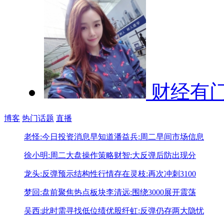
财经有
博客
热门话题
直播
老怪:今日投资消息早知道
潘益兵:周二早间市场信息
徐小明:周二大盘操作策略
财智:大反弹后防出现分
龙头:反弹预示结构性行情存在
灵枝:再次冲刺3100
梦回:盘前聚焦热点板块
李清远:围绕3000展开震荡
吴西:此时需寻找低位绩优股
纤虹:反弹仍存两大隐忧