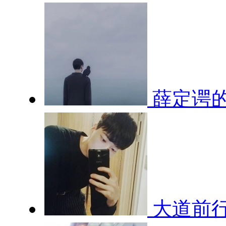
薛定谔
大道前