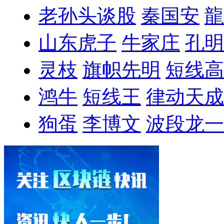
老孙头谈股
秦国安
龍
山东虎子
牛家庄
孔明
灵枝
旗帜先明
短线高
鸿牛
短线王
律动天成
狗蛋
李博文
波段龙一