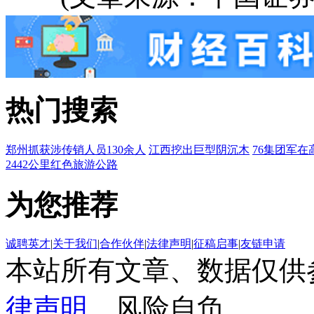
热门搜索
郑州抓获涉传销人员130余人
江西挖出巨型阴沉木
76集团军在
2442公里红色旅游公路
为您推荐
诚聘英才
|
关于我们
|
合作伙伴
|
法律声明
|
征稿启事
|
友链申请
本站所有文章、数据仅供
律声明
，风险自负