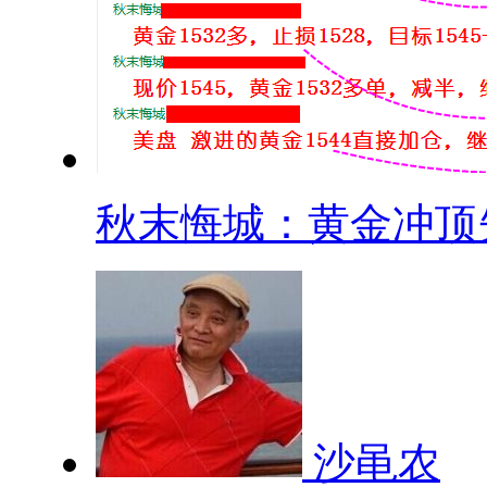
秋末悔城：黄金冲顶失.
沙黾农