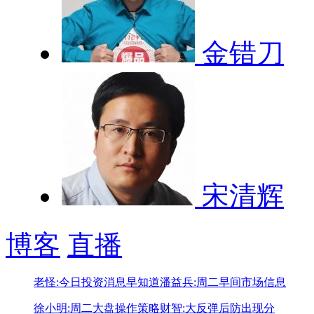
金错刀
宋清辉
博客
直播
老怪:今日投资消息早知道
潘益兵:周二早间市场信息
徐小明:周二大盘操作策略
财智:大反弹后防出现分