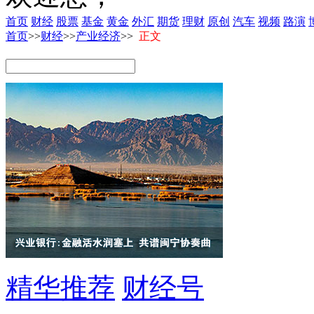
首页
财经
股票
基金
黄金
外汇
期货
理财
原创
汽车
视频
路演
首页
>>
财经
>>
产业经济
>>
正文
精华推荐
财经号