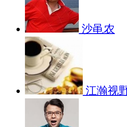
沙黾农
江瀚视