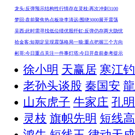
龙头:反弹预示结构性行情存在
灵枝:再次冲刺3100
梦回:盘前聚焦热点板块
李清远:围绕3000展开震荡
吴西:此时需寻找低位绩优股
纤虹:反弹仍存两大隐忧
拾金客:短期定呈现震荡格局
一狼:重点把握三个方向
彬哥:今日重点关注一件事
灯塔:今日开盘前参考提示
徐小明
天赢居
寒江钓
老孙头谈股
秦国安
龍
山东虎子
牛家庄
孔明
灵枝
旗帜先明
短线高
鸿牛
短线王
律动天成