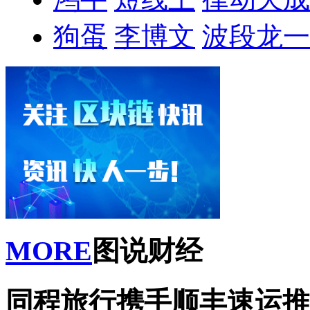
狗蛋
李博文
波段龙一
MORE
图说财经
同程旅行携手顺丰速运推