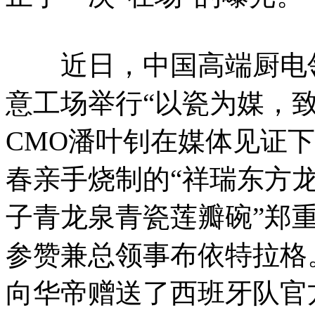
近日，中国高端厨电领
意工场举行“以瓷为媒，
CMO潘叶钊在媒体见证
春亲手烧制的“祥瑞东方龙
子青龙泉青瓷莲瓣碗”郑
参赞兼总领事布依特拉格
向华帝赠送了西班牙队官