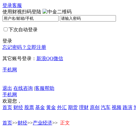
登录
客服
使用财视扫码登陆
下次自动登录
登录
忘记密码？
立即注册
其它账号登录：
新浪
QQ
微信
手机网
退出
在线咨询
|
客服帮助
手机网
欢迎您，
首页
财经
股票
基金
黄金
外汇
期货
理财
原创
汽车
视频
路演
首页
>>
财经
>>
产业经济
>>
正文