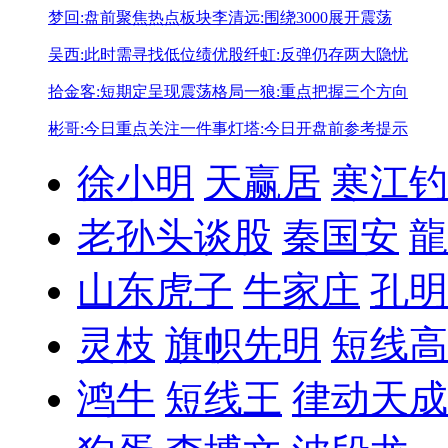
梦回:盘前聚焦热点板块
李清远:围绕3000展开震荡
吴西:此时需寻找低位绩优股
纤虹:反弹仍存两大隐忧
拾金客:短期定呈现震荡格局
一狼:重点把握三个方向
彬哥:今日重点关注一件事
灯塔:今日开盘前参考提示
徐小明
天赢居
寒江钓
老孙头谈股
秦国安
龍
山东虎子
牛家庄
孔明
灵枝
旗帜先明
短线高
鸿牛
短线王
律动天成