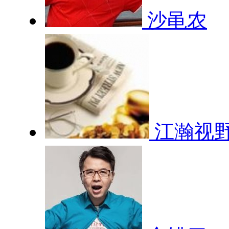
沙黾农
江瀚视