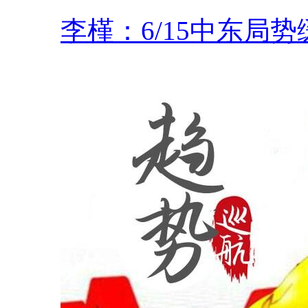
李槿：6/15中东局势缓.