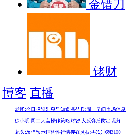
金错刀
铑财
博客
直播
老怪:今日投资消息早知道
潘益兵:周二早间市场信息
徐小明:周二大盘操作策略
财智:大反弹后防出现分
龙头:反弹预示结构性行情存在
灵枝:再次冲刺3100