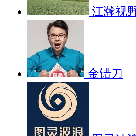
江瀚视
金错刀