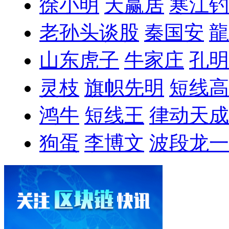
徐小明
天赢居
寒江钓
老孙头谈股
秦国安
龍
山东虎子
牛家庄
孔明
灵枝
旗帜先明
短线高
鸿牛
短线王
律动天成
狗蛋
李博文
波段龙一