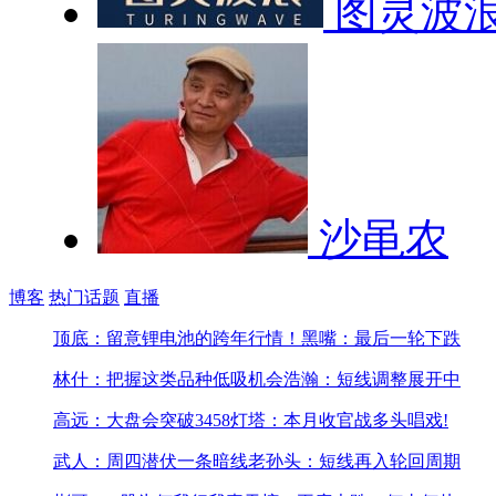
图灵波
沙黾农
博客
热门话题
直播
顶底：留意锂电池的跨年行情！
黑嘴：最后一轮下跌
林什：把握这类品种低吸机会
浩瀚：短线调整展开中
高远：大盘会突破3458
灯塔：本月收官战多头唱戏!
武人：周四潜伏一条暗线
老孙头：短线再入轮回周期