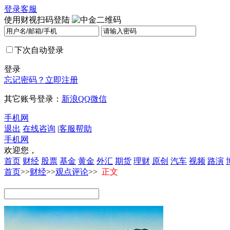
登录
客服
使用财视扫码登陆
下次自动登录
登录
忘记密码？
立即注册
其它账号登录：
新浪
QQ
微信
手机网
退出
在线咨询
|
客服帮助
手机网
欢迎您，
首页
财经
股票
基金
黄金
外汇
期货
理财
原创
汽车
视频
路演
首页
>>
财经
>>
观点评论
>>
正文