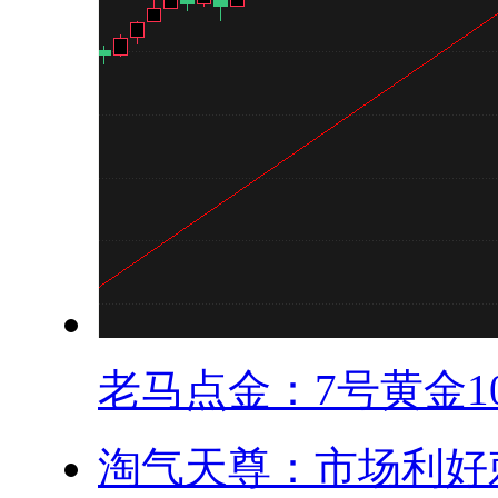
老马点金：7号黄金10.
淘气天尊：市场利好