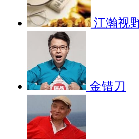
江瀚视
金错刀