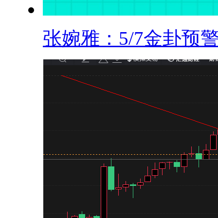
张婉雅：5/7金卦预警.