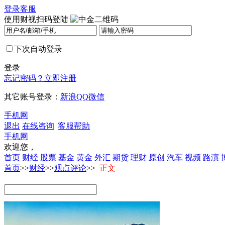
登录
客服
使用财视扫码登陆
下次自动登录
登录
忘记密码？
立即注册
其它账号登录：
新浪
QQ
微信
手机网
退出
在线咨询
|
客服帮助
手机网
欢迎您，
首页
财经
股票
基金
黄金
外汇
期货
理财
原创
汽车
视频
路演
首页
>>
财经
>>
观点评论
>>
正文