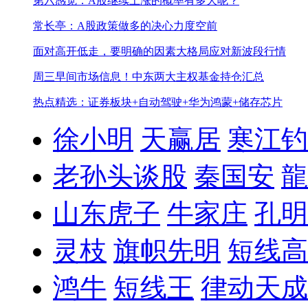
第六感觉：A股继续上涨的概率有多大呢？
常长亭：A股政策做多的决心力度空前
面对高开低走，要明确的因素
大格局应对新波段行情
周三早间市场信息！
中东两大主权基金持仓汇总
热点精选：证券板块+自动驾驶+华为鸿蒙+储存芯片
徐小明
天赢居
寒江钓
老孙头谈股
秦国安
龍
山东虎子
牛家庄
孔明
灵枝
旗帜先明
短线高
鸿牛
短线王
律动天成