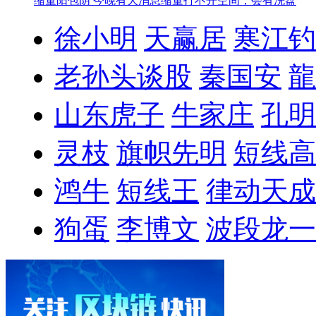
缩量阳包阴 今晚有大消息
缩量打不开空间，会有洗盘
徐小明
天赢居
寒江钓
老孙头谈股
秦国安
龍
山东虎子
牛家庄
孔明
灵枝
旗帜先明
短线高
鸿牛
短线王
律动天成
狗蛋
李博文
波段龙一