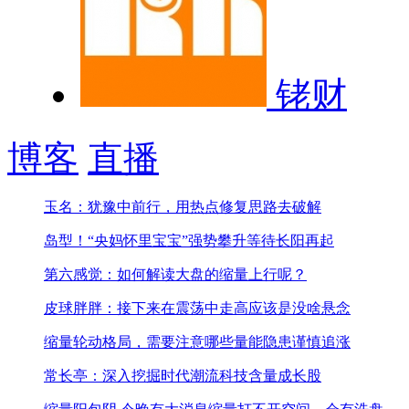
铑财
博客
直播
玉名：犹豫中前行，用热点修复思路去破解
岛型！“央妈怀里宝宝”
强势攀升等待长阳再起
第六感觉：如何解读大盘的缩量上行呢？
皮球胖胖：接下来在震荡中走高应该是没啥悬念
缩量轮动格局，需要注意哪些
量能隐患谨慎追涨
常长亭：深入挖掘时代潮流科技含量成长股