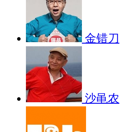
金错刀
沙黾农