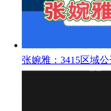
张婉雅：3415区域公开