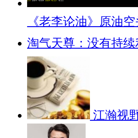
《老李论油》原油空头.
淘气天尊：没有持续利
江瀚视