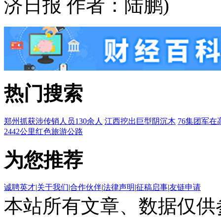
济日报 作者：陆鹏)
热门搜索
郑州抓获涉传销人员130余人
江西挖出巨型阴沉木
76集团军在
2442公里红色旅游公路
为您推荐
诚聘英才
|
关于我们
|
合作伙伴
|
法律声明
|
征稿启事
|
友链申请
本站所有文章、数据仅供