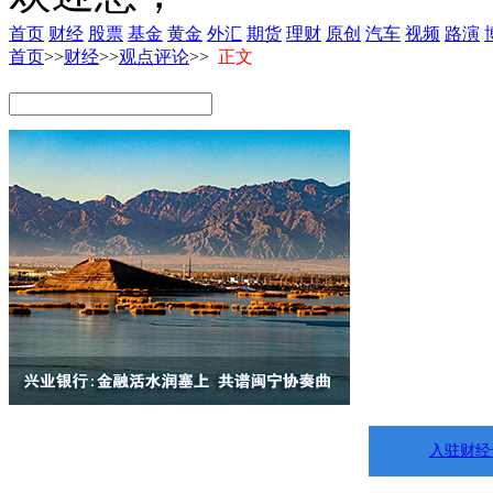
首页
财经
股票
基金
黄金
外汇
期货
理财
原创
汽车
视频
路演
首页
>>
财经
>>
观点评论
>>
正文
入驻财经