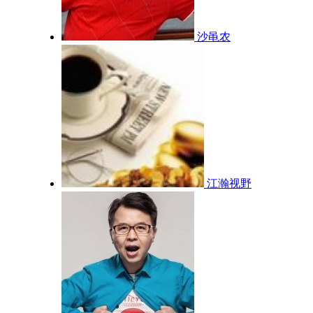
沙黾农
江瀚视野