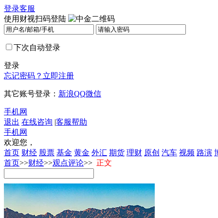
登录
客服
使用财视扫码登陆
下次自动登录
登录
忘记密码？
立即注册
其它账号登录：
新浪
QQ
微信
手机网
退出
在线咨询
|
客服帮助
手机网
欢迎您，
首页
财经
股票
基金
黄金
外汇
期货
理财
原创
汽车
视频
路演
首页
>>
财经
>>
观点评论
>>
正文