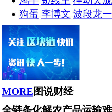
鸿牛
短线王
律动天成
狗蛋
李博文
波段龙一
MORE
图说财经
全链条化解农产品运输难