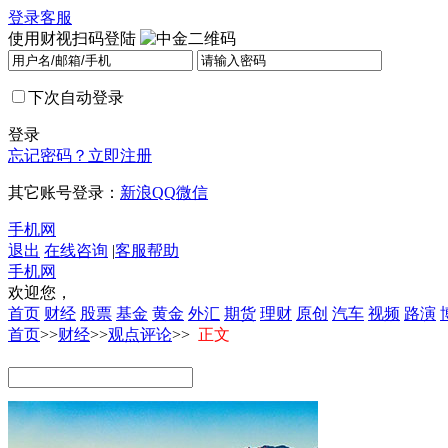
登录
客服
使用财视扫码登陆
下次自动登录
登录
忘记密码？
立即注册
其它账号登录：
新浪
QQ
微信
手机网
退出
在线咨询
|
客服帮助
手机网
欢迎您，
首页
财经
股票
基金
黄金
外汇
期货
理财
原创
汽车
视频
路演
首页
>>
财经
>>
观点评论
>>
正文