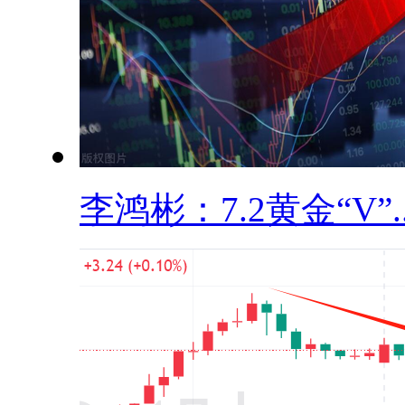
李鸿彬：7.2黄金“V”..