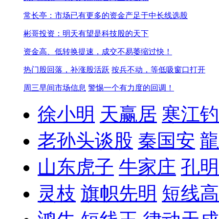
常长亭：市场已有更多的资金产足于中长线选股
彬哥投资：明天有望是科技股的天下
资金高、低转换提速，成交不易萎缩过快！
热门股回落，补涨股活跃
按兵不动，等低吸窗口打开
周三早间市场信息
警惕一个有力度的回调！
徐小明
天赢居
寒江钓
老孙头谈股
秦国安
龍
山东虎子
牛家庄
孔明
灵枝
旗帜先明
短线高