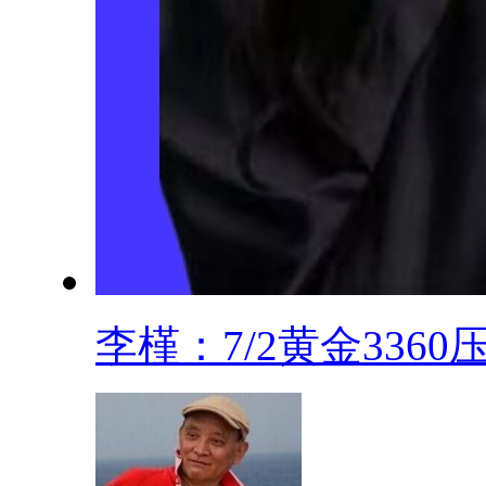
李槿：7/2黄金3360压.