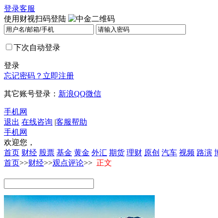
登录
客服
使用财视扫码登陆
下次自动登录
登录
忘记密码？
立即注册
其它账号登录：
新浪
QQ
微信
手机网
退出
在线咨询
|
客服帮助
手机网
欢迎您，
首页
财经
股票
基金
黄金
外汇
期货
理财
原创
汽车
视频
路演
首页
>>
财经
>>
观点评论
>>
正文