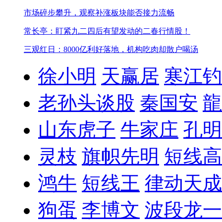
市场碎步攀升，观察补涨板块能否接力流畅
常长亭：盯紧九二四后有望发动的二春行情股！
三观红日：8000亿利好落地，机构吃肉却散户喝汤
徐小明
天赢居
寒江钓
老孙头谈股
秦国安
龍
山东虎子
牛家庄
孔明
灵枝
旗帜先明
短线高
鸿牛
短线王
律动天成
狗蛋
李博文
波段龙一