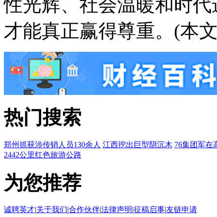
性光辉、社会温暖和时代
才能真正赢得尊重。(本文
热门搜索
郑州抓获涉传销人员130余人
江西挖出巨型阴沉木
76集团军在
2442公里红色旅游公路
为您推荐
诚聘英才
|
关于我们
|
合作伙伴
|
法律声明
|
征稿启事
|
友链申请