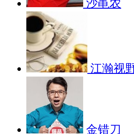
沙黾农
江瀚视
金错刀