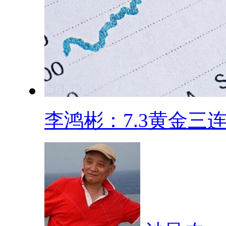
李鸿彬：7.3黄金三连.