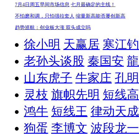
7月4日周五早间市场信息
七月最确定的主线！
不怕磨和调，只怕强拉套人
缩量新高能否屡创新高
趋势巡航：创业板大涨 双头成立吗
徐小明
天赢居
寒江钓
老孙头谈股
秦国安
龍
山东虎子
牛家庄
孔明
灵枝
旗帜先明
短线高
鸿牛
短线王
律动天成
狗蛋
李博文
波段龙一