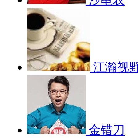
江瀚视
金错刀