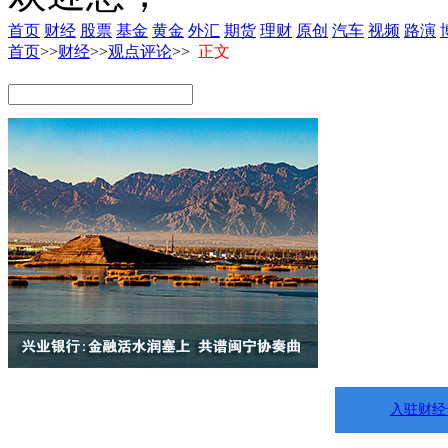
首页
财经
股票
基金
黄金
外汇
期货
理财
原创
汽车
视频
路演
首页
>>
财经
>>
观点评论
>>
正文
入驻财经