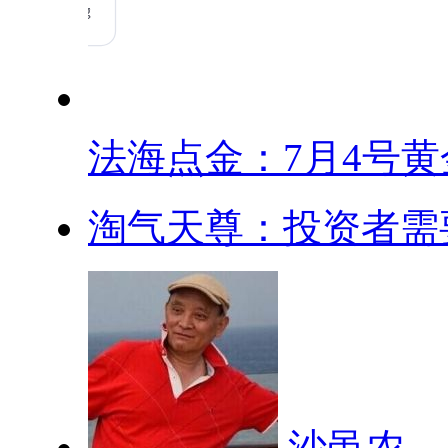
法海点金：7月4号黄金
淘气天尊：投资者需要
沙黾农