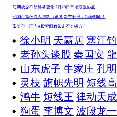
短期成交不易异常变化
7月28日市场最强热点！
3600点震荡原因与热点思考
新主升浪，趋势明朗！
常长亭：国内A股紧跟政策走不会错方向
徐小明
天赢居
寒江钓
老孙头谈股
秦国安
龍
山东虎子
牛家庄
孔明
灵枝
旗帜先明
短线高
鸿牛
短线王
律动天成
狗蛋
李博文
波段龙一