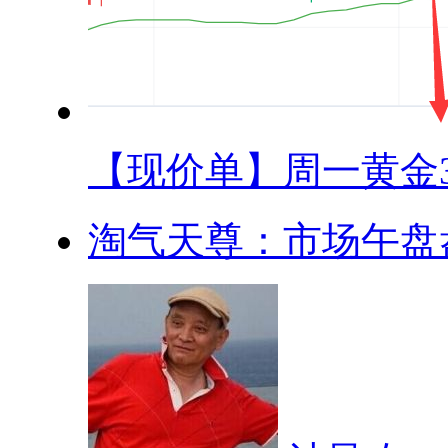
【现价单】周一黄金33
淘气天尊：市场午盘