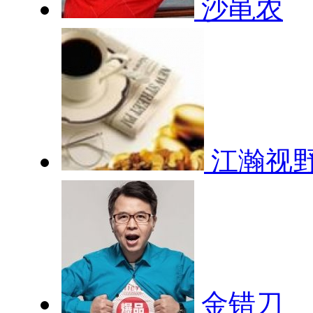
沙黾农
江瀚视
金错刀