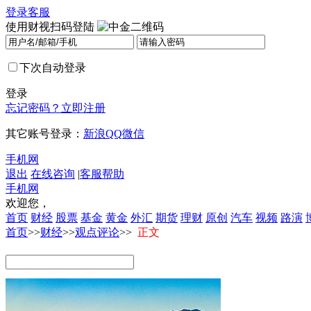
登录
客服
使用财视扫码登陆
下次自动登录
登录
忘记密码？
立即注册
其它账号登录：
新浪
QQ
微信
手机网
退出
在线咨询
|
客服帮助
手机网
欢迎您，
首页
财经
股票
基金
黄金
外汇
期货
理财
原创
汽车
视频
路演
首页
>>
财经
>>
观点评论
>>
正文