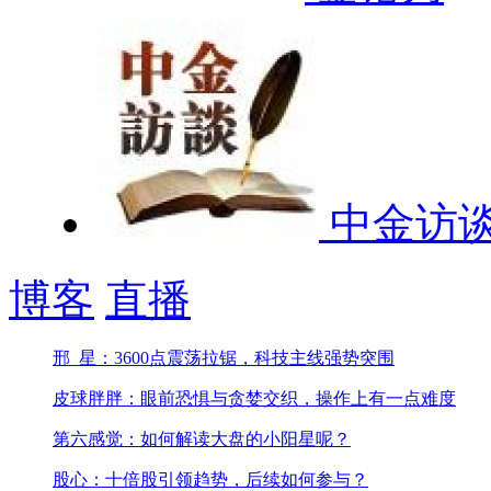
中金访
博客
直播
邢_星：3600点震荡拉锯，科技主线强势突围
皮球胖胖：眼前恐惧与贪婪交织，操作上有一点难度
第六感觉：如何解读大盘的小阳星呢？
股心：十倍股引领趋势，后续如何参与？