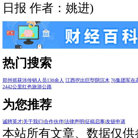
日报 作者：姚进)
热门搜索
郑州抓获涉传销人员130余人
江西挖出巨型阴沉木
76集团军在
2442公里红色旅游公路
为您推荐
诚聘英才
|
关于我们
|
合作伙伴
|
法律声明
|
征稿启事
|
友链申请
本站所有文章、数据仅供