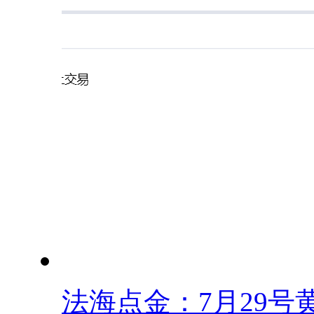
法海点金：7月29号黄.