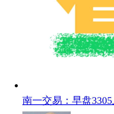
南一交易：早盘3305上