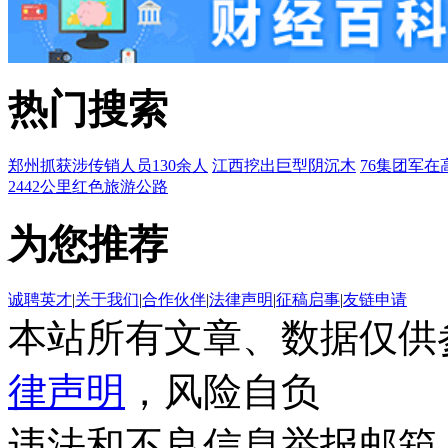
热门搜索
郑州抓获涉传销人员130余人
江西挖出巨型阴沉木
76集团军在
2442公里红色旅游公路
为您推荐
诚聘英才
|
关于我们
|
合作伙伴
|
法律声明
|
征稿启事
|
友链申请
本站所有文章、数据仅供
律声明
，风险自负
违法和不良信息举报邮箱