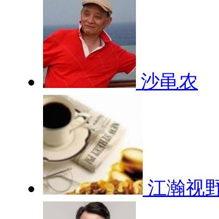
沙黾农
江瀚视