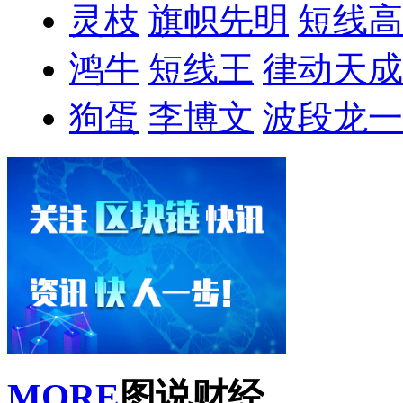
灵枝
旗帜先明
短线高
鸿牛
短线王
律动天成
狗蛋
李博文
波段龙一
MORE
图说财经