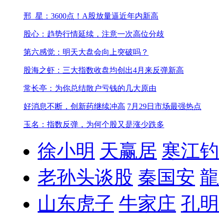
邢_星：3600点！A股放量逼近年内新高
股心：趋势行情延续，注意一次高位分歧
第六感觉：明天大盘会向上突破吗？
股海之虾：三大指数收盘均创出4月来反弹新高
常长亭：为你总结散户亏钱的几大原由
好消息不断，创新药继续冲高
7月29日市场最强热点
玉名：指数反弹，为何个股又是涨少跌多
徐小明
天赢居
寒江钓
老孙头谈股
秦国安
龍
山东虎子
牛家庄
孔明