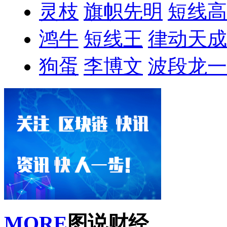
灵枝
旗帜先明
短线高
鸿牛
短线王
律动天成
狗蛋
李博文
波段龙一
MORE
图说财经