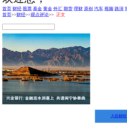
首页
财经
股票
基金
黄金
外汇
期货
理财
原创
汽车
视频
路演
首页
>>
财经
>>
观点评论
>>
正文
入驻财经