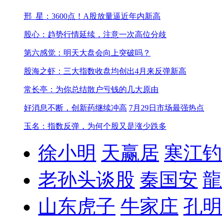
邢_星：3600点！A股放量逼近年内新高
股心：趋势行情延续，注意一次高位分歧
第六感觉：明天大盘会向上突破吗？
股海之虾：三大指数收盘均创出4月来反弹新高
常长亭：为你总结散户亏钱的几大原由
好消息不断，创新药继续冲高
7月29日市场最强热点
玉名：指数反弹，为何个股又是涨少跌多
徐小明
天赢居
寒江钓
老孙头谈股
秦国安
龍
山东虎子
牛家庄
孔明