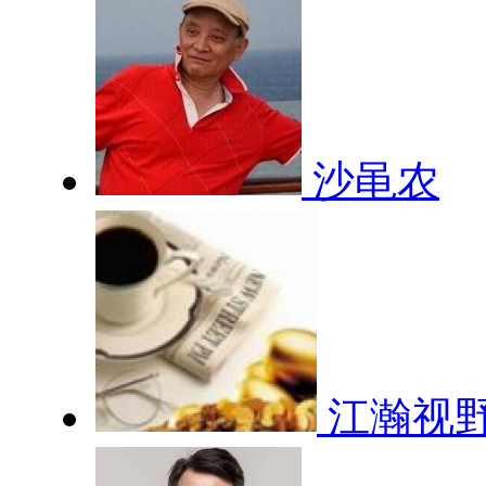
沙黾农
江瀚视