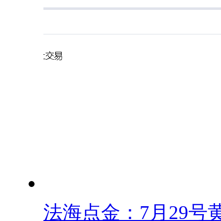
法海点金：7月29号黄.