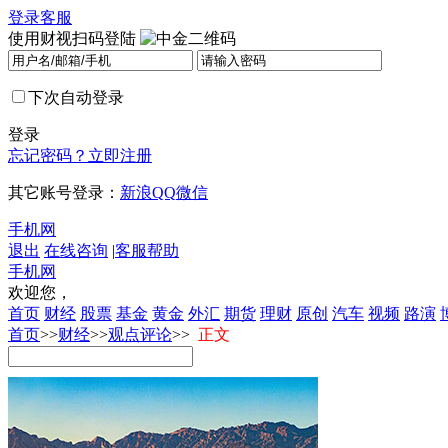
登录
客服
使用财视扫码登陆
下次自动登录
登录
忘记密码？
立即注册
其它账号登录：
新浪
QQ
微信
手机网
退出
在线咨询
|
客服帮助
手机网
欢迎您，
首页
财经
股票
基金
黄金
外汇
期货
理财
原创
汽车
视频
路演
首页
>>
财经
>>
观点评论
>>
正文