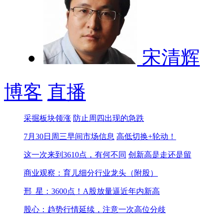
宋清辉
博客
直播
采掘板块领涨
防止周四出现的急跌
7月30日周三早间市场信息
高低切换+轮动！
这一次来到3610点，有何不同
创新高是走还是留
商业观察：育儿细分行业龙头（附股）
邢_星：3600点！A股放量逼近年内新高
股心：趋势行情延续，注意一次高位分歧