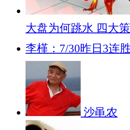
大盘为何跳水 四大策.
李槿：7/30昨日3连
沙黾农