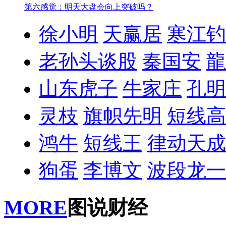
第六感觉：明天大盘会向上突破吗？
徐小明
天赢居
寒江钓
老孙头谈股
秦国安
龍
山东虎子
牛家庄
孔明
灵枝
旗帜先明
短线高
鸿牛
短线王
律动天成
狗蛋
李博文
波段龙一
MORE
图说财经