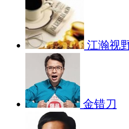
江瀚视
金错刀