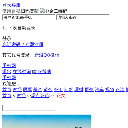
登录
客服
使用财视扫码登陆
下次自动登录
登录
忘记密码？
立即注册
其它账号登录：
新浪
QQ
微信
手机网
退出
在线咨询
|
客服帮助
手机网
欢迎您，
首页
财经
股票
基金
黄金
外汇
期货
理财
原创
汽车
视频
路演
首页
>>
财经
>>
观点评论
>>
正文