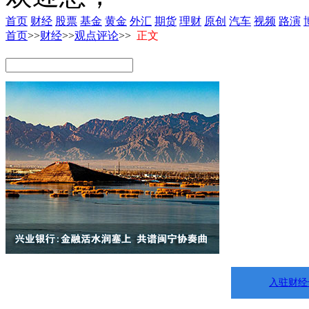
首页
财经
股票
基金
黄金
外汇
期货
理财
原创
汽车
视频
路演
首页
>>
财经
>>
观点评论
>>
正文
入驻财经