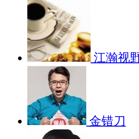
江瀚视
金错刀