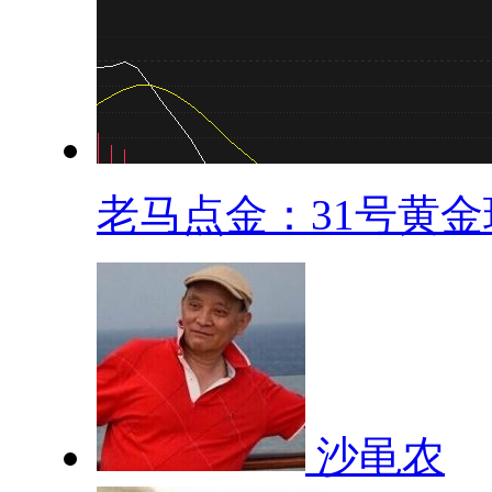
老马点金：31号黄金现
沙黾农