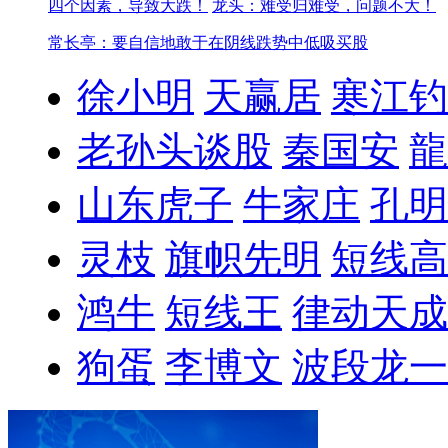
四个因素，导致大跌！
龙头：难受归难受，问题不大！
常长亭：要自信地敢于在阴线跌势中低吸买股
徐小明
天赢居
寒江钓
老孙头谈股
秦国安
龍
山东虎子
牛家庄
孔明
灵枝
旗帜先明
短线高
鸿牛
短线王
律动天成
狗蛋
李博文
波段龙一