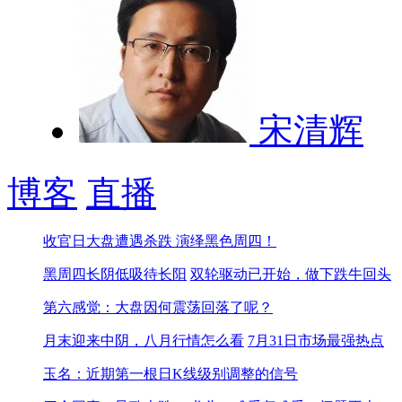
宋清辉
博客
直播
收官日大盘遭遇杀跌 演绎黑色周四！
黑周四长阴低吸待长阳
双轮驱动已开始，做下跌牛回头
第六感觉：大盘因何震荡回落了呢？
月末迎来中阴，八月行情怎么看
7月31日市场最强热点
玉名：近期第一根日K线级别调整的信号