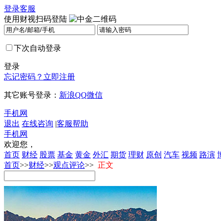
登录
客服
使用财视扫码登陆
下次自动登录
登录
忘记密码？
立即注册
其它账号登录：
新浪
QQ
微信
手机网
退出
在线咨询
|
客服帮助
手机网
欢迎您，
首页
财经
股票
基金
黄金
外汇
期货
理财
原创
汽车
视频
路演
首页
>>
财经
>>
观点评论
>>
正文