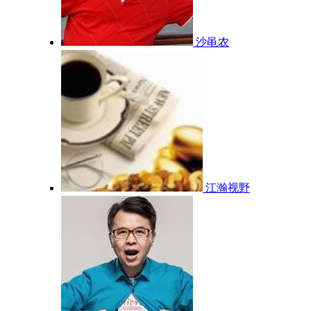
沙黾农
江瀚视野