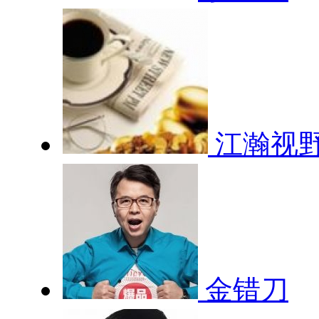
江瀚视
金错刀