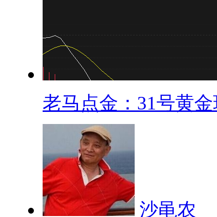
老马点金：31号黄金现
沙黾农