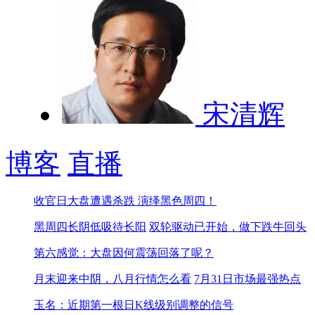
宋清辉
博客
直播
收官日大盘遭遇杀跌 演绎黑色周四！
黑周四长阴低吸待长阳
双轮驱动已开始，做下跌牛回头
第六感觉：大盘因何震荡回落了呢？
月末迎来中阴，八月行情怎么看
7月31日市场最强热点
玉名：近期第一根日K线级别调整的信号