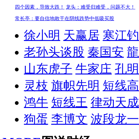
四个因素，导致大跌！
龙头：难受归难受，问题不大！
常长亭：要自信地敢于在阴线跌势中低吸买股
徐小明
天赢居
寒江钓
老孙头谈股
秦国安
龍
山东虎子
牛家庄
孔明
灵枝
旗帜先明
短线高
鸿牛
短线王
律动天成
狗蛋
李博文
波段龙一