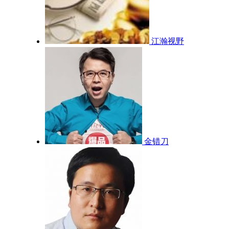
江瀚视野
金错刀