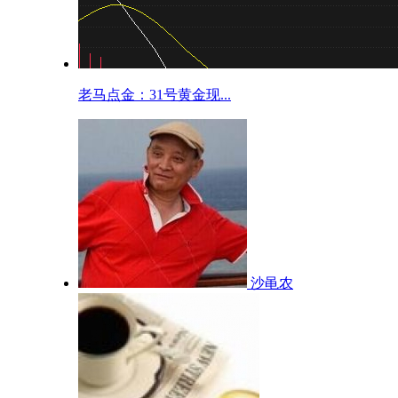
老马点金：31号黄金现...
沙黾农