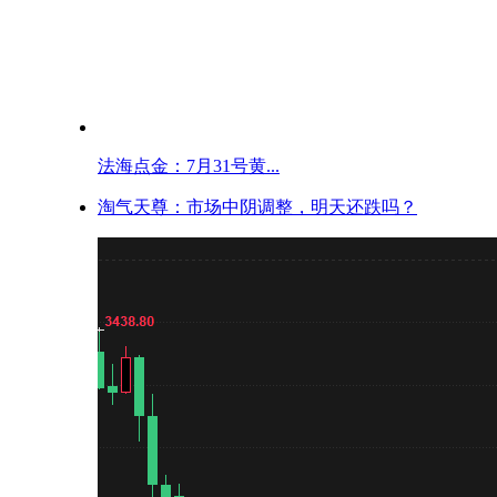
法海点金：7月31号黄...
淘气天尊：市场中阴调整，明天还跌吗？