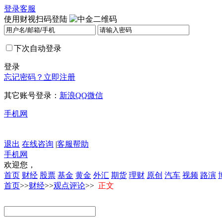
登录
客服
使用财视扫码登陆
下次自动登录
登录
忘记密码？
立即注册
其它账号登录：
新浪
QQ
微信
手机网
退出
在线咨询
|
客服帮助
手机网
欢迎您，
首页
财经
股票
基金
黄金
外汇
期货
理财
原创
汽车
视频
路演
首页
>>
财经
>>
观点评论
>>
正文