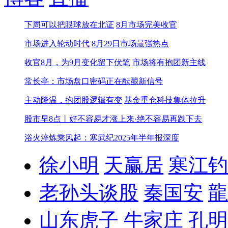
下周可以把眼球放在北证
8月市场完美收官
市场进入轮动时代
8月29日市场最强热点
收官8月，为9月变化留下伏笔
市场将有抱团新主线
常长亭：市场盘口密码正在酝酿新信号
主动降温，抱团股逻辑有变
基金重仓科技集体拉升
股市早8点丨好不容易才涨上来·绝不容易再跌下去
浴火淬炼乘风起：寒武纪2025年半年报深度
徐小明
天赢居
寒江钓
老孙头谈股
秦国安
龍
山东虎子
牛家庄
孔明