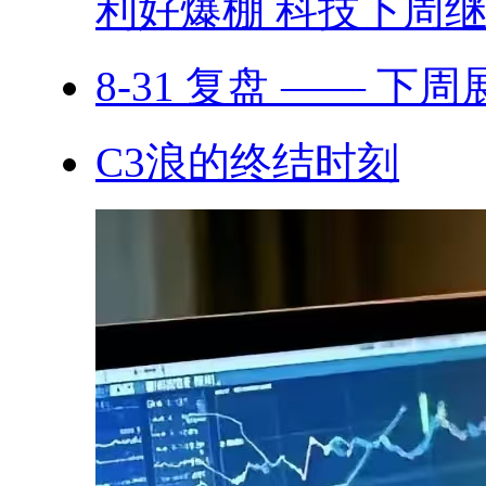
利好爆棚 科技下周继.
8-31 复盘 —— 下
C3浪的终结时刻