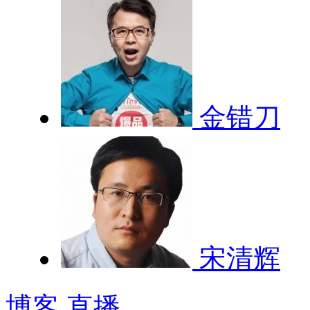
金错刀
宋清辉
博客
直播