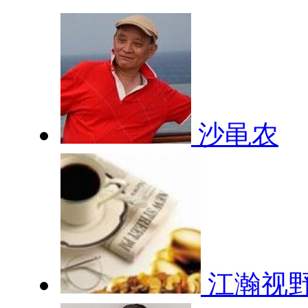
沙黾农
江瀚视