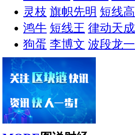
灵枝
旗帜先明
短线高
鸿牛
短线王
律动天成
狗蛋
李博文
波段龙一