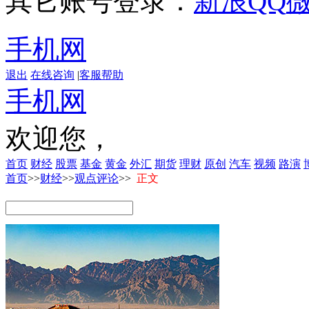
其它账号登录：
新浪
QQ
手机网
退出
在线咨询
|
客服帮助
手机网
欢迎您，
首页
财经
股票
基金
黄金
外汇
期货
理财
原创
汽车
视频
路演
首页
>>
财经
>>
观点评论
>>
正文