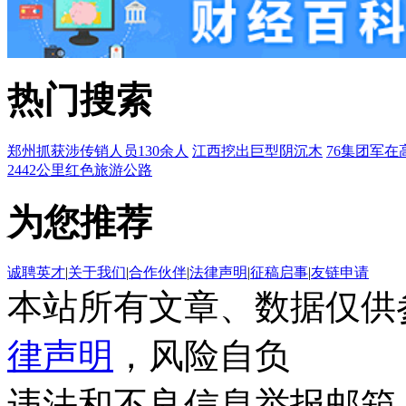
热门搜索
郑州抓获涉传销人员130余人
江西挖出巨型阴沉木
76集团军在
2442公里红色旅游公路
为您推荐
诚聘英才
|
关于我们
|
合作伙伴
|
法律声明
|
征稿启事
|
友链申请
本站所有文章、数据仅供
律声明
，风险自负
违法和不良信息举报邮箱