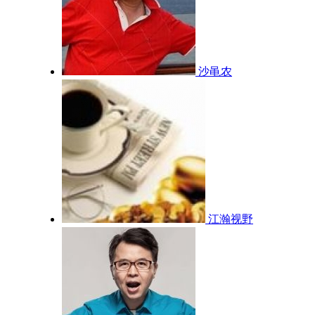
沙黾农
江瀚视野