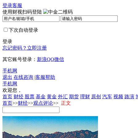
登录
客服
使用财视扫码登陆
下次自动登录
登录
忘记密码？
立即注册
其它账号登录：
新浪
QQ
微信
手机网
退出
在线咨询
|
客服帮助
手机网
欢迎您，
首页
财经
股票
基金
黄金
外汇
期货
理财
原创
汽车
视频
路演
首页
>>
财经
>>
观点评论
>>
正文