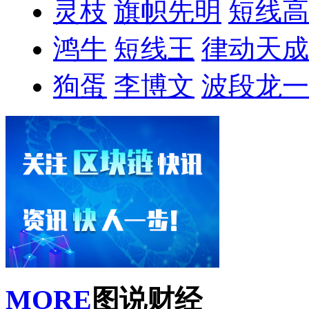
灵枝
旗帜先明
短线高
鸿牛
短线王
律动天成
狗蛋
李博文
波段龙一
MORE
图说财经