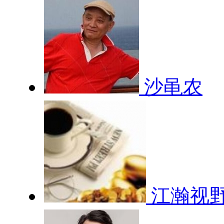
沙黾农
江瀚视