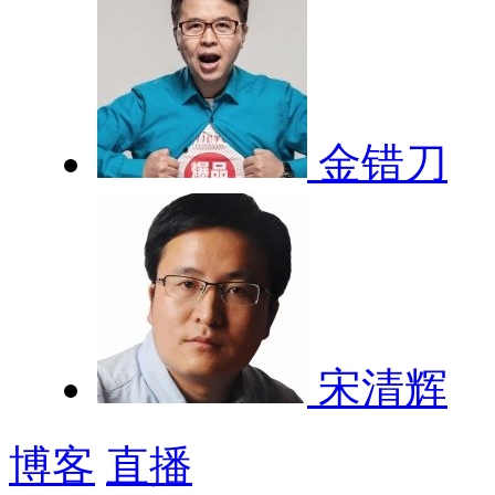
金错刀
宋清辉
博客
直播