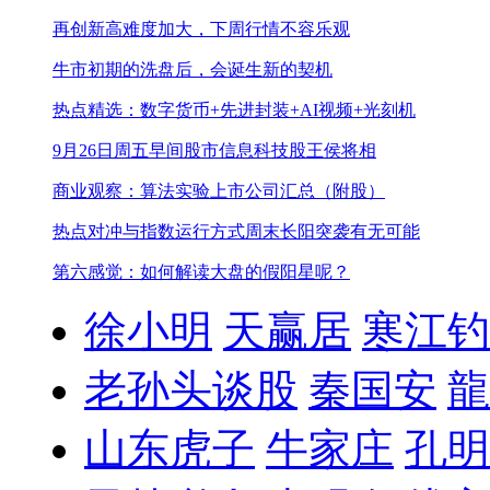
再创新高难度加大，下周行情不容乐观
牛市初期的洗盘后，会诞生新的契机
热点精选：数字货币+先进封装+AI视频+光刻机
9月26日周五早间股市信息
科技股王侯将相
商业观察：算法实验上市公司汇总（附股）
热点对冲与指数运行方式
周末长阳突袭有无可能
第六感觉：如何解读大盘的假阳星呢？
徐小明
天赢居
寒江钓
老孙头谈股
秦国安
龍
山东虎子
牛家庄
孔明