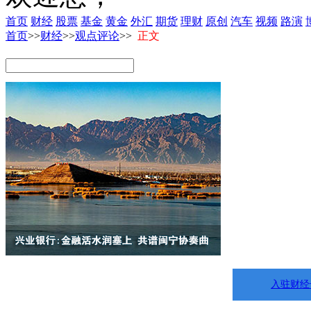
首页
财经
股票
基金
黄金
外汇
期货
理财
原创
汽车
视频
路演
首页
>>
财经
>>
观点评论
>>
正文
入驻财经