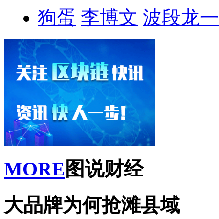
狗蛋
李博文
波段龙一
MORE
图说财经
大品牌为何抢滩县域