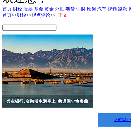
首页
财经
股票
基金
黄金
外汇
期货
理财
原创
汽车
视频
路演
首页
>>
财经
>>
观点评论
>>
正文
入驻财经