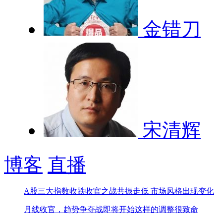
金错刀
宋清辉
博客
直播
A股三大指数收跌
收官之战共振走低 市场风格出现变化
月线收官，趋势争夺战即将开始
这样的调整很致命