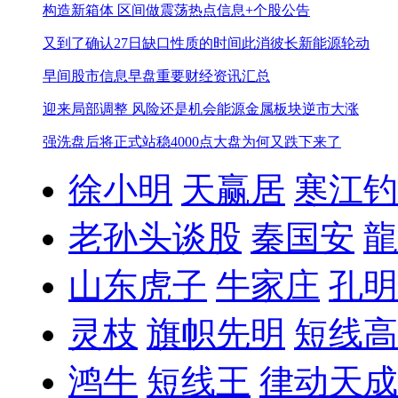
构造新箱体 区间做震荡
热点信息+个股公告
又到了确认27日缺口性质的时间
此消彼长新能源轮动
早间股市信息
早盘重要财经资讯汇总
迎来局部调整 风险还是机会
能源金属板块逆市大涨
强洗盘后将正式站稳4000点
大盘为何又跌下来了
徐小明
天赢居
寒江钓
老孙头谈股
秦国安
龍
山东虎子
牛家庄
孔明
灵枝
旗帜先明
短线高
鸿牛
短线王
律动天成