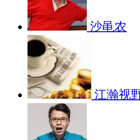
沙黾农
江瀚视