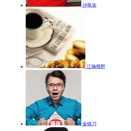
沙黾农
江瀚视野
金错刀