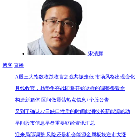
宋清辉
博客
直播
A股三大指数收跌
收官之战共振走低 市场风格出现变化
月线收官，趋势争夺战即将开始
这样的调整很致命
构造新箱体 区间做震荡
热点信息+个股公告
又到了确认27日缺口性质的时间
此消彼长新能源轮动
早间股市信息
早盘重要财经资讯汇总
迎来局部调整 风险还是机会
能源金属板块逆市大涨