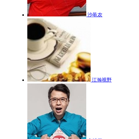
沙黾农
江瀚视野