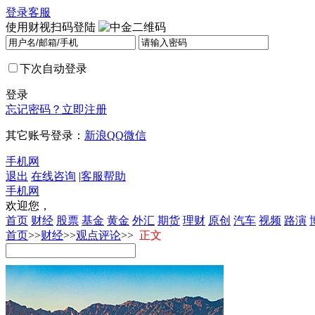
登录
客服
使用财视扫码登陆
下次自动登录
登录
忘记密码？
立即注册
其它账号登录：
新浪
QQ
微信
手机网
退出
在线咨询
|
客服帮助
手机网
欢迎您，
首页
财经
股票
基金
黄金
外汇
期货
理财
原创
汽车
视频
路演
首页
>>
财经
>>
观点评论
>>
正文