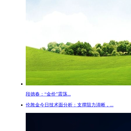
段德春：“金价”震荡...
伦敦金今日技术面分析：支撑阻力清晰，...