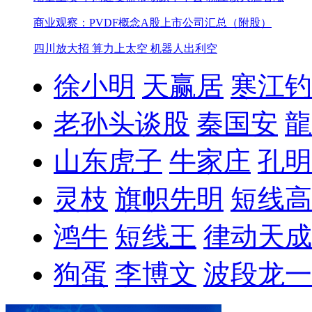
商业观察：PVDF概念A股上市公司汇总（附股）
四川放大招 算力上太空 机器人出利空
徐小明
天赢居
寒江钓
老孙头谈股
秦国安
龍
山东虎子
牛家庄
孔明
灵枝
旗帜先明
短线高
鸿牛
短线王
律动天成
狗蛋
李博文
波段龙一