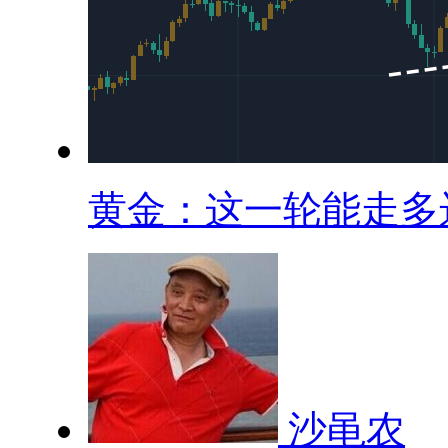
黄金：这一轮能走多远.
沙黾农