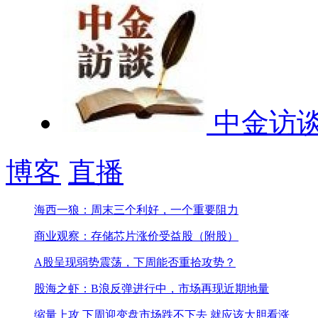
中金访
博客
直播
海西一狼：周末三个利好，一个重要阻力
商业观察：存储芯片涨价受益股（附股）
A股呈现弱势震荡，下周能否重拾攻势？
股海之虾：B浪反弹进行中，市场再现近期地量
缩量上攻 下周迎变盘
市场跌不下去 就应该大胆看涨