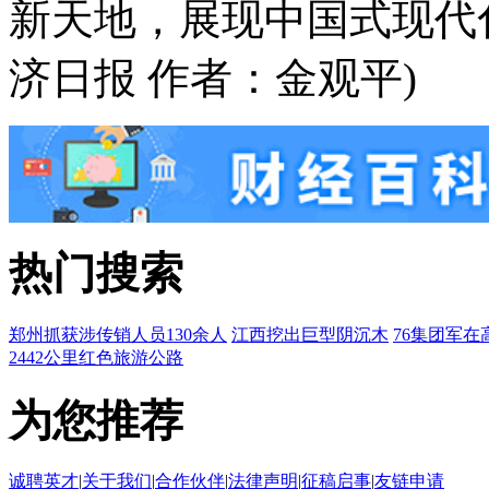
新天地，展现中国式现代
济日报 作者：金观平)
热门搜索
郑州抓获涉传销人员130余人
江西挖出巨型阴沉木
76集团军在
2442公里红色旅游公路
为您推荐
诚聘英才
|
关于我们
|
合作伙伴
|
法律声明
|
征稿启事
|
友链申请