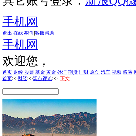
其它账号登录：
新浪
QQ
手机网
退出
在线咨询
|
客服帮助
手机网
欢迎您，
首页
财经
股票
基金
黄金
外汇
期货
理财
原创
汽车
视频
路演
首页
>>
财经
>>
观点评论
>>
正文