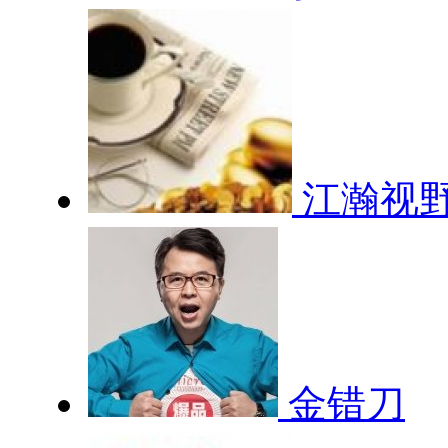
江瀚视
金错刀