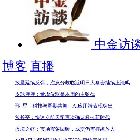
中金访
博客
直播
放量延续反弹，注意分歧临近
明日大盘会继续上涨吗
皮球胖胖：量增价涨是本周的主弦律
邢_星：科技与周期共舞，AI应用端表现突出
常长亭：快速立航天司再次确认科技新时代
股海之虾：市场震荡回暖，成交仍需持续放大