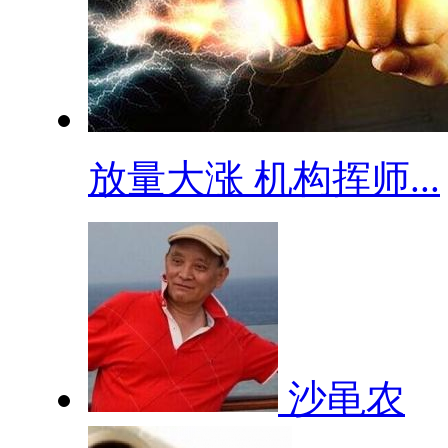
​放量大涨 机构挥师...
沙黾农