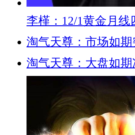
李槿：12/1黄金月线四.
淘气天尊：市场如期突
淘气天尊：大盘如期冲