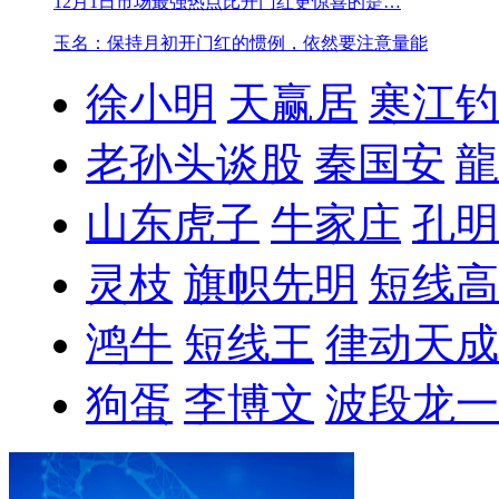
12月1日市场最强热点
比开门红更惊喜的是…
玉名：保持月初开门红的惯例，依然要注意量能
徐小明
天赢居
寒江钓
老孙头谈股
秦国安
龍
山东虎子
牛家庄
孔明
灵枝
旗帜先明
短线高
鸿牛
短线王
律动天成
狗蛋
李博文
波段龙一