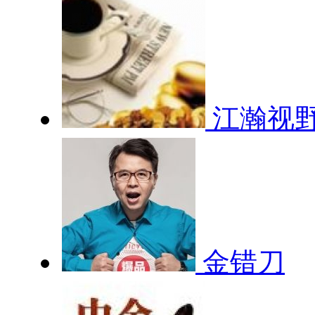
江瀚视
金错刀