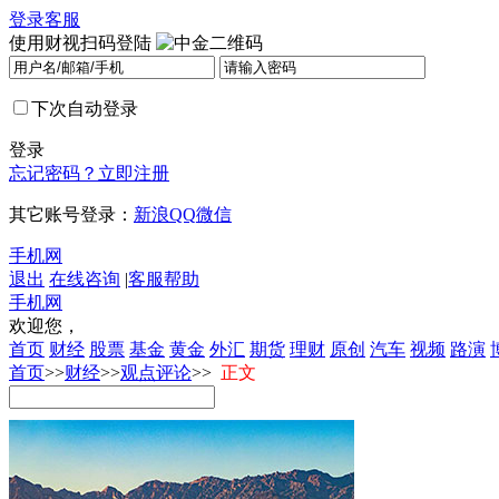
登录
客服
使用财视扫码登陆
下次自动登录
登录
忘记密码？
立即注册
其它账号登录：
新浪
QQ
微信
手机网
退出
在线咨询
|
客服帮助
手机网
欢迎您，
首页
财经
股票
基金
黄金
外汇
期货
理财
原创
汽车
视频
路演
首页
>>
财经
>>
观点评论
>>
正文