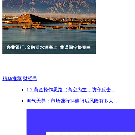
精华推荐
财经号
1.7 黄金操作思路（高空为主，防守反击...
淘气天尊：市场强行14连阳后风险有多大...