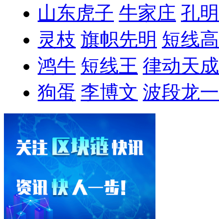
山东虎子
牛家庄
孔明
灵枝
旗帜先明
短线高
鸿牛
短线王
律动天成
狗蛋
李博文
波段龙一