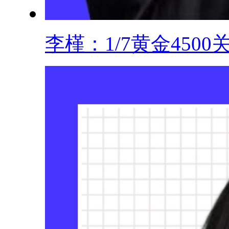
李槿：1/7黄金4500关.