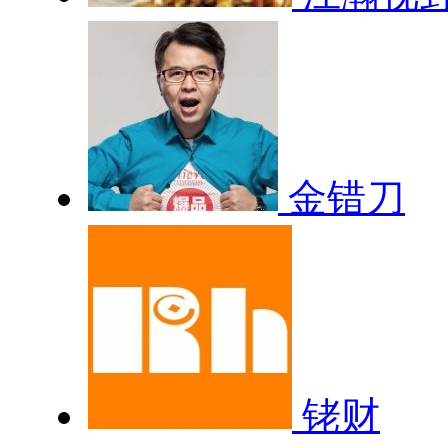
金错刀
铑财