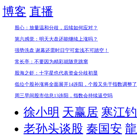
博客
直播
股心：放量温和分歧，后续如何应对？
第六感觉：明天大盘还能继续上涨吗？
强势洗盘 谢幕还需时日
宁可套浅不可踏空！
常长亭：不要因为精彩就随意跳窜
股海之虾：十字星也代表资金分歧初显
低位个股补涨将全面展开
14连阳，个股又先于指数调整了
周三早间股市信息
13连阳，指数会持续逼空吗
徐小明
天赢居
寒江钓
老孙头谈股
秦国安
龍