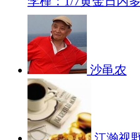
李槿：1/7黄金日内多.
沙黾农
江瀚视