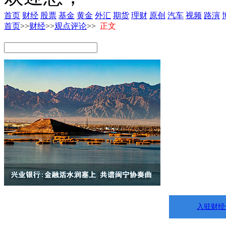
首页
财经
股票
基金
黄金
外汇
期货
理财
原创
汽车
视频
路演
首页
>>
财经
>>
观点评论
>>
正文
入驻财经