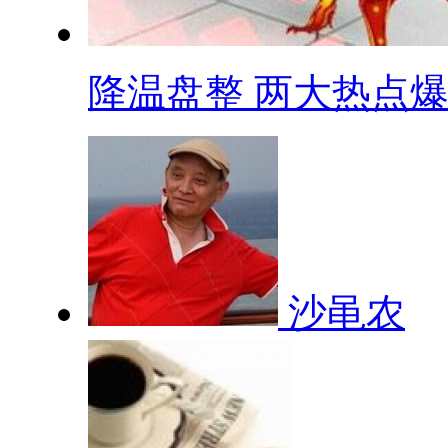
降温盘整 两大热点爆.
沙黾农