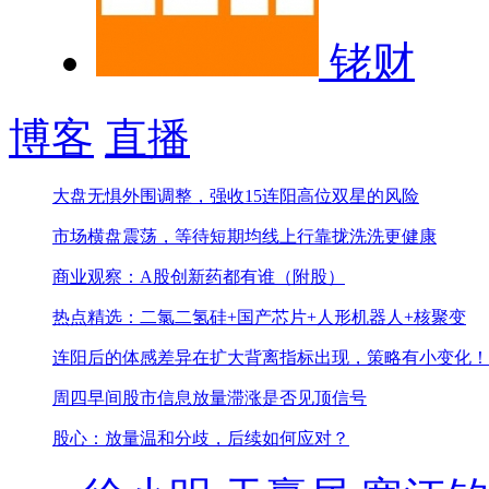
铑财
博客
直播
大盘无惧外围调整，强收15连阳
高位双星的风险
市场横盘震荡，等待短期均线上行靠拢
洗洗更健康
商业观察：A股创新药都有谁（附股）
热点精选：二氯二氢硅+国产芯片+人形机器人+核聚变
连阳后的体感差异在扩大
背离指标出现，策略有小变化！
周四早间股市信息
放量滞涨是否见顶信号
股心：放量温和分歧，后续如何应对？