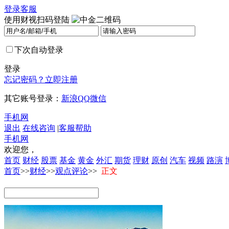
登录
客服
使用财视扫码登陆
下次自动登录
登录
忘记密码？
立即注册
其它账号登录：
新浪
QQ
微信
手机网
退出
在线咨询
|
客服帮助
手机网
欢迎您，
首页
财经
股票
基金
黄金
外汇
期货
理财
原创
汽车
视频
路演
首页
>>
财经
>>
观点评论
>>
正文