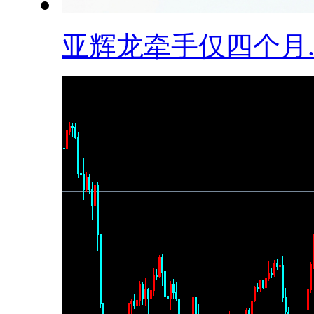
​亚辉龙牵手仅四个月..