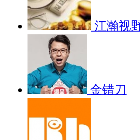
江瀚视
金错刀