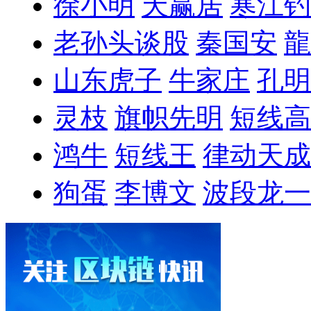
徐小明
天赢居
寒江钓
老孙头谈股
秦国安
龍
山东虎子
牛家庄
孔明
灵枝
旗帜先明
短线高
鸿牛
短线王
律动天成
狗蛋
李博文
波段龙一