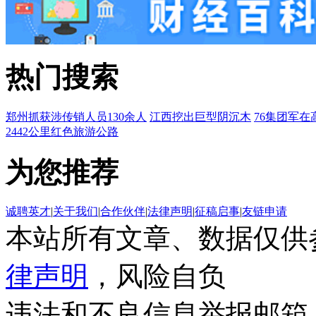
热门搜索
郑州抓获涉传销人员130余人
江西挖出巨型阴沉木
76集团军在
2442公里红色旅游公路
为您推荐
诚聘英才
|
关于我们
|
合作伙伴
|
法律声明
|
征稿启事
|
友链申请
本站所有文章、数据仅供
律声明
，风险自负
违法和不良信息举报邮箱