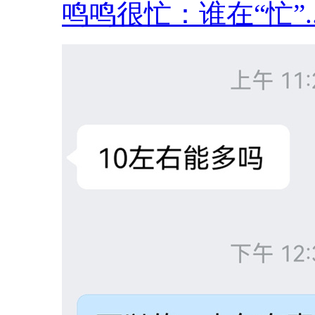
鸣鸣很忙：谁在“忙”..