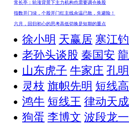
常长亭：轮涨背景下主力机构也需要调仓换股
指数开门绿，个股开门红
主线余温已散，先避险！
六月，回归初心的思考
高低切换是短期的重点
徐小明
天赢居
寒江钓
老孙头谈股
秦国安
龍
山东虎子
牛家庄
孔明
灵枝
旗帜先明
短线高
鸿牛
短线王
律动天成
狗蛋
李博文
波段龙一