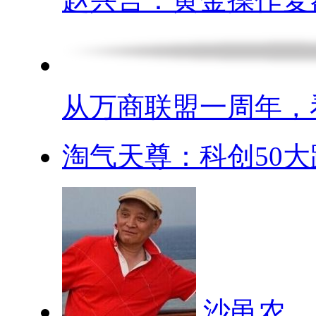
从万商联盟一周年，看.
淘气天尊：科创50大跌
沙黾农