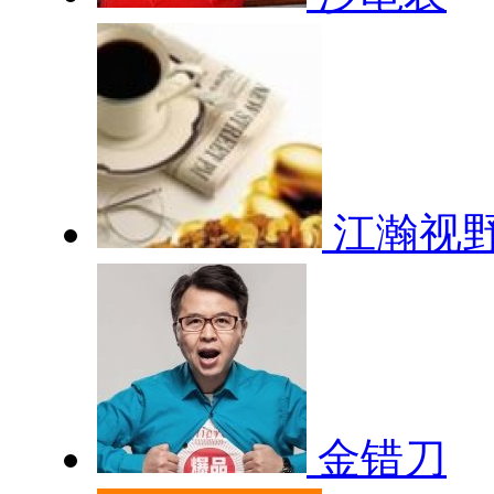
江瀚视
金错刀