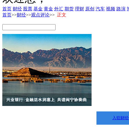
首页
财经
股票
基金
黄金
外汇
期货
理财
原创
汽车
视频
路演
首页
>>
财经
>>
观点评论
>>
正文
入驻财经