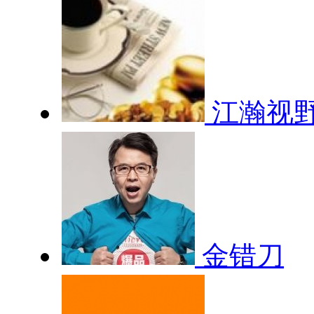
江瀚视
金错刀