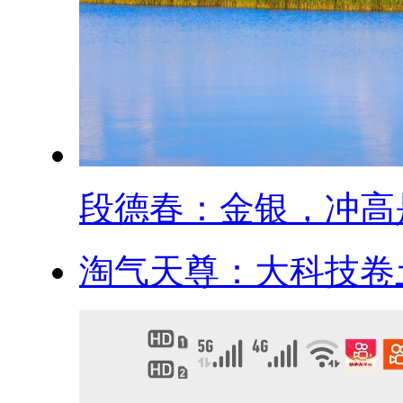
段德春：金银，冲高是.
淘气天尊：大科技卷土