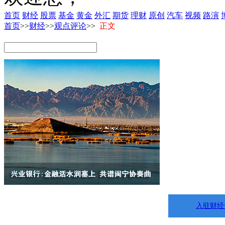
首页
财经
股票
基金
黄金
外汇
期货
理财
原创
汽车
视频
路演
首页
>>
财经
>>
观点评论
>>
正文
入驻财经