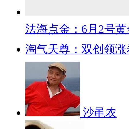
法海点金：6月2号黄金
淘气天尊：双创领涨卷
沙黾农