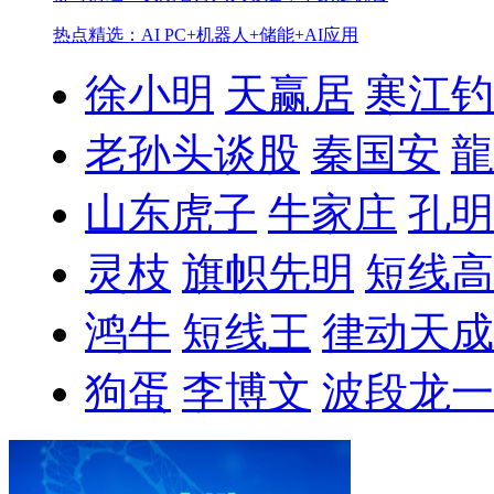
热点精选：AI PC+机器人+储能+AI应用
徐小明
天赢居
寒江钓
老孙头谈股
秦国安
龍
山东虎子
牛家庄
孔明
灵枝
旗帜先明
短线高
鸿牛
短线王
律动天成
狗蛋
李博文
波段龙一