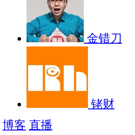
金错刀
铑财
博客
直播