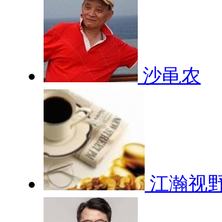
沙黾农
江瀚视