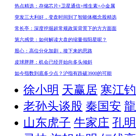
热点精选：存储芯片+卫星通信+维生素+小金属
突发三大利好，变盘时间到了
智能体概念股精选
常长亭：深度挖掘超常规政策背景下的方方面面
第六感觉：如何解读大盘的缩量假阳星呢？
股心：高位分化加剧，接下来的思路
皮球胖胖：机会已经开始向多头倾斜
如今指数到底多少点？
沪指有跌破3900的可能
徐小明
天赢居
寒江钓
老孙头谈股
秦国安
龍
山东虎子
牛家庄
孔明