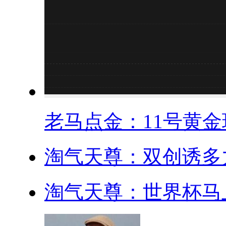
老马点金：11号黄金现
淘气天尊：双创诱多力
淘气天尊：世界杯马上