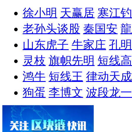
徐小明
天赢居
寒江钓
老孙头谈股
秦国安
龍
山东虎子
牛家庄
孔明
灵枝
旗帜先明
短线高
鸿牛
短线王
律动天成
狗蛋
李博文
波段龙一