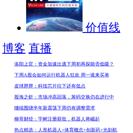
价值线
博客
直播
洛阳上官：资金加速出逃下周初再探能否低吸？
下周A股会如何运行
机器人狂欢 周一谁来买单
皮球胖胖：科技芯片往下还有低点
股海之虾：市场冲高回落，筹码交换仍在进行中
继续围绕半年新震荡
下周仍有调整需求
柳哥财经：宇树注册获批，机器人将崛起
热点精选：人形机器人+体育概念+创新药+光刻机