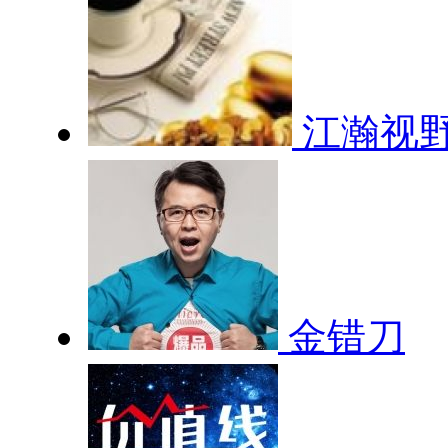
江瀚视
金错刀