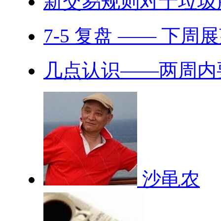
新交易规则对于垃圾
7-5 复盘 —— 下周
几点认识——两周内要完
沙黾农