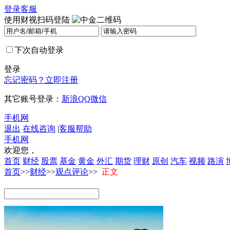
登录
客服
使用财视扫码登陆
下次自动登录
登录
忘记密码？
立即注册
其它账号登录：
新浪
QQ
微信
手机网
退出
在线咨询
|
客服帮助
手机网
欢迎您，
首页
财经
股票
基金
黄金
外汇
期货
理财
原创
汽车
视频
路演
首页
>>
财经
>>
观点评论
>>
正文