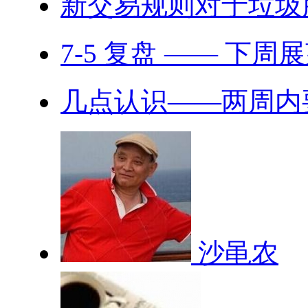
新交易规则对于垃圾
7-5 复盘 —— 下周
几点认识——两周内要完
沙黾农