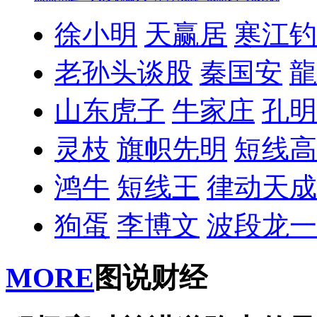
徐小明
天赢居
寒江钓
老孙头谈股
秦国安
龍
山东虎子
牛家庄
孔明
灵枝
旗帜先明
短线高
鸿牛
短线王
律动天成
狗蛋
李博文
波段龙一
MORE
图说财经