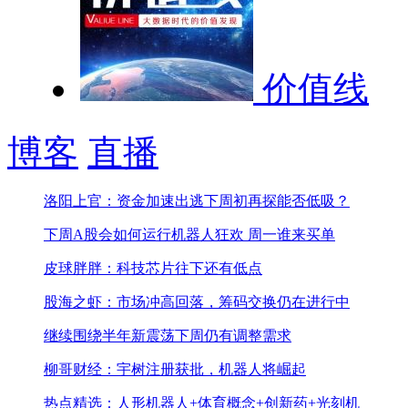
价值线
博客
直播
洛阳上官：资金加速出逃下周初再探能否低吸？
下周A股会如何运行
机器人狂欢 周一谁来买单
皮球胖胖：科技芯片往下还有低点
股海之虾：市场冲高回落，筹码交换仍在进行中
继续围绕半年新震荡
下周仍有调整需求
柳哥财经：宇树注册获批，机器人将崛起
热点精选：人形机器人+体育概念+创新药+光刻机