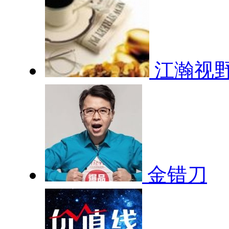
江瀚视
金错刀