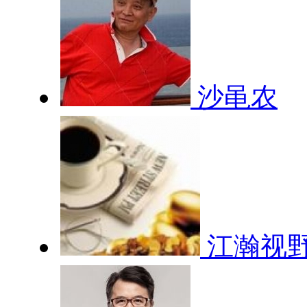
沙黾农
江瀚视