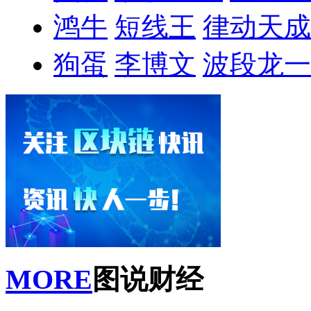
鸿牛
短线王
律动天成
狗蛋
李博文
波段龙一
MORE
图说财经