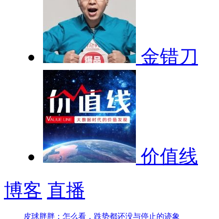
金错刀
价值线
博客
直播
皮球胖胖：怎么看，跌势都还没与停止的迹象