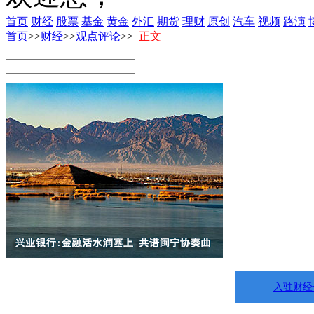
首页
财经
股票
基金
黄金
外汇
期货
理财
原创
汽车
视频
路演
首页
>>
财经
>>
观点评论
>>
正文
入驻财经