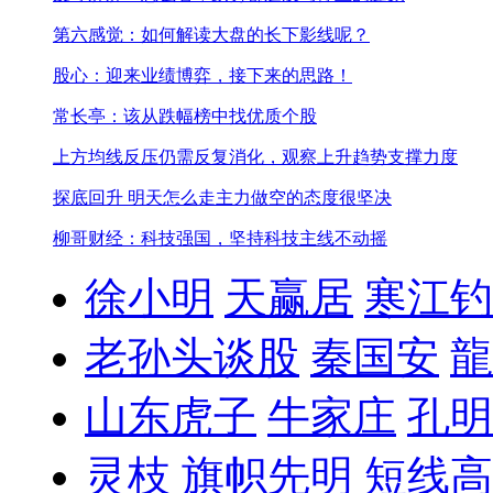
第六感觉：如何解读大盘的长下影线呢？
股心：迎来业绩博弈，接下来的思路！
常长亭：该从跌幅榜中找优质个股
上方均线反压仍需反复消化，观察上升趋势支撑力度
探底回升 明天怎么走
主力做空的态度很坚决
柳哥财经：科技强国，坚持科技主线不动摇
徐小明
天赢居
寒江钓
老孙头谈股
秦国安
龍
山东虎子
牛家庄
孔明
灵枝
旗帜先明
短线高