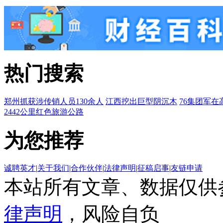
热门搜索
郑州抓获涉传销人员130余人
江西挖出巨型阴沉木
76集团军在
2442公里红色旅游公路
为您推荐
诚聘英才
|
关于我们
|
合作伙伴
|
法律声明
|
征稿启事
|
友链申请
本站所有文章、数据仅供
律声明
，风险自负