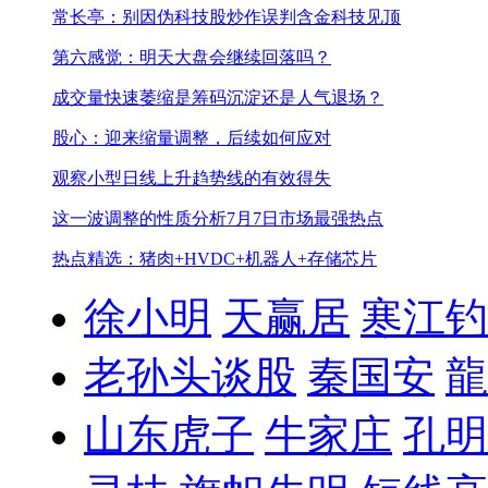
常长亭：别因伪科技股炒作误判含金科技见顶
第六感觉：明天大盘会继续回落吗？
成交量快速萎缩是筹码沉淀还是人气退场？
股心：迎来缩量调整，后续如何应对
观察小型日线上升趋势线的有效得失
这一波调整的性质分析
7月7日市场最强热点
热点精选：猪肉+HVDC+机器人+存储芯片
徐小明
天赢居
寒江钓
老孙头谈股
秦国安
龍
山东虎子
牛家庄
孔明