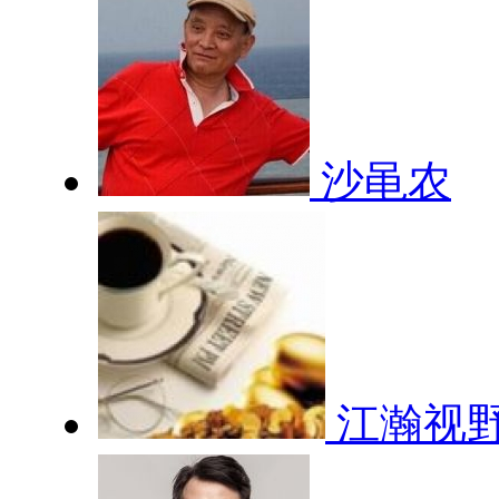
沙黾农
江瀚视