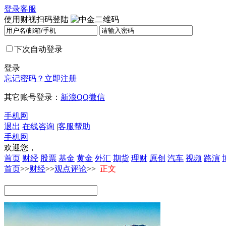
登录
客服
使用财视扫码登陆
下次自动登录
登录
忘记密码？
立即注册
其它账号登录：
新浪
QQ
微信
手机网
退出
在线咨询
|
客服帮助
手机网
欢迎您，
首页
财经
股票
基金
黄金
外汇
期货
理财
原创
汽车
视频
路演
首页
>>
财经
>>
观点评论
>>
正文