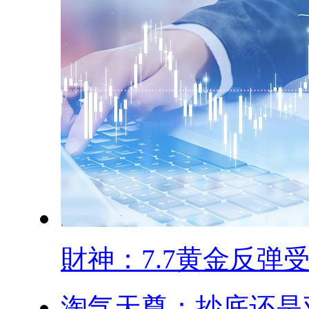
財神：7.7黄金反弹受.
淘气天尊：抄底还是