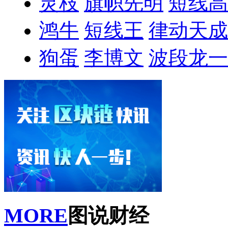
灵枝
旗帜先明
短线高
鸿牛
短线王
律动天成
狗蛋
李博文
波段龙一
MORE
图说财经