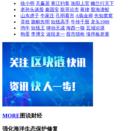
徐小明
天赢居
寒江钓客
洛阳上官
幽兰行天下
老孙头谈股
秦国安
龍哥论市
蒋律
股海潜蛟
山东虎子
牛家庄
孔明看市
A炼金师
先知窝窝
灵枝
旗帜先明
短线高手
牛传千股
龙头1988
鸿牛
短线王
律动天成
海西一狼
五域论湛
狗蛋
李博文
波段龙一
股市猎枪
涨停板老黄
MORE
图说财经
强化海洋生态保护修复