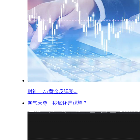
財神：7.7黄金反弹受...
淘气天尊：抄底还是观望？