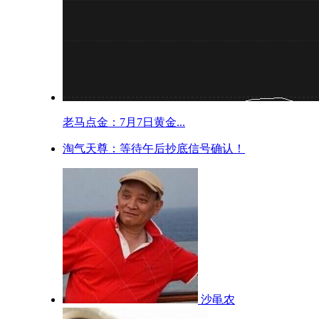
老马点金：7月7日黄金...
淘气天尊：等待午后抄底信号确认！
沙黾农