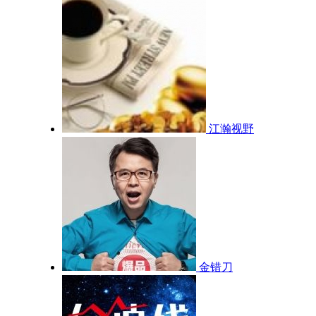
江瀚视野
金错刀