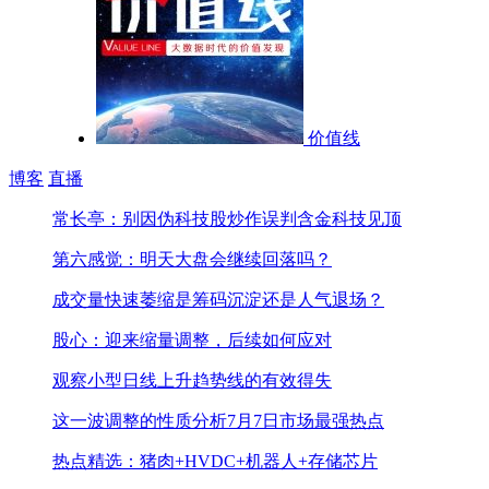
价值线
博客
直播
常长亭：别因伪科技股炒作误判含金科技见顶
第六感觉：明天大盘会继续回落吗？
成交量快速萎缩是筹码沉淀还是人气退场？
股心：迎来缩量调整，后续如何应对
观察小型日线上升趋势线的有效得失
这一波调整的性质分析
7月7日市场最强热点
热点精选：猪肉+HVDC+机器人+存储芯片