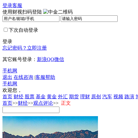
登录
客服
使用财视扫码登陆
下次自动登录
登录
忘记密码？
立即注册
其它账号登录：
新浪
QQ
微信
手机网
退出
在线咨询
|
客服帮助
手机网
欢迎您，
首页
财经
股票
基金
黄金
外汇
期货
理财
原创
汽车
视频
路演
首页
>>
财经
>>
观点评论
>>
正文