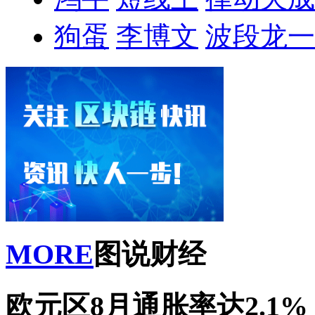
狗蛋
李博文
波段龙一
MORE
图说财经
欧元区8月通胀率达2.1%