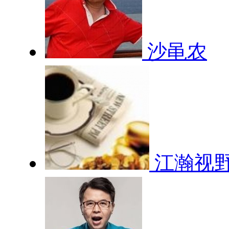
沙黾农
江瀚视