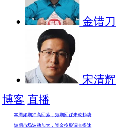
金错刀
宋清辉
博客
直播
本周如期冲高回落，短期回踩未改趋势
短期市场波动加大，资金换股调仓提速