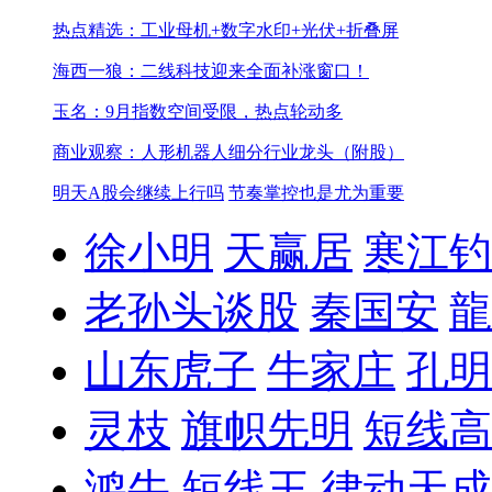
热点精选：工业母机+数字水印+光伏+折叠屏
海西一狼：二线科技迎来全面补涨窗口！
玉名：9月指数空间受限，热点轮动多
商业观察：人形机器人细分行业龙头（附股）
明天A股会继续上行吗
节奏掌控也是尤为重要
徐小明
天赢居
寒江钓
老孙头谈股
秦国安
龍
山东虎子
牛家庄
孔明
灵枝
旗帜先明
短线高
鸿牛
短线王
律动天成