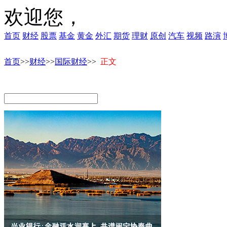
欢迎您，
首页
财经
股票
基金
黄金
外汇
期货
理财
原创
汽车
视频
路演
首页
>>
财经
>>
国际财经
>>
正文