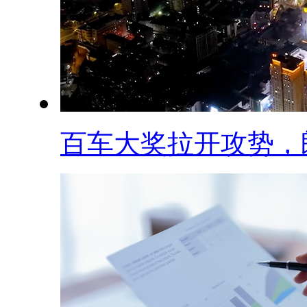
百车大奖拉开攻势，郎.