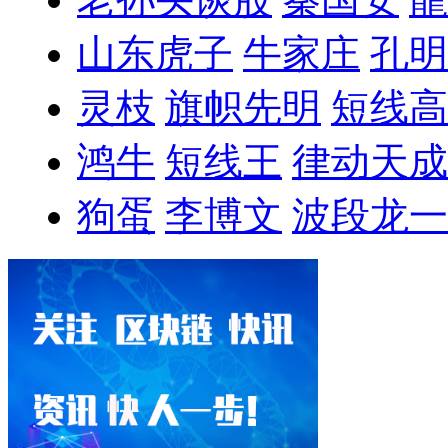
山东虎子
牛家庄
孔明
灵枝
旗帜先明
短线高
鸿牛
短线王
律动天成
狗蛋
李博文
波段龙一