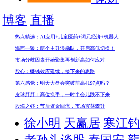
博客
直播
热点精选：AI应用+儿童医药+词元经济+机器人
海西一狼：两个主升浪梯队，开启高低切换！
市场分歧因素开始聚集
再创新高如何应对
股心：赚钱效应延续，接下来的思路
第六感觉：明天大盘会突破前高4197点吗？
皮球胖胖：高位换手，一时半会儿跌不下来
股海之虾：节后资金回流，市场震荡攀升
徐小明
天赢居
寒江钓
老孙头谈股
秦国安
龍