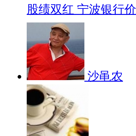
股绩双红 宁波银行价.
沙黾农