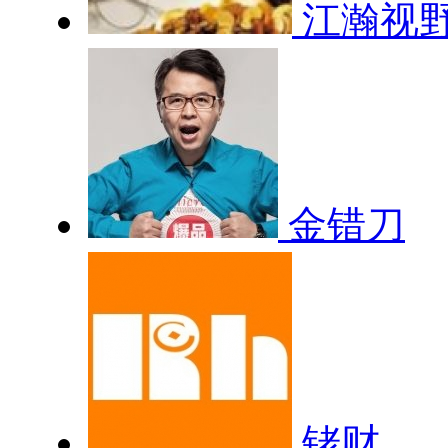
江瀚视
金错刀
铑财