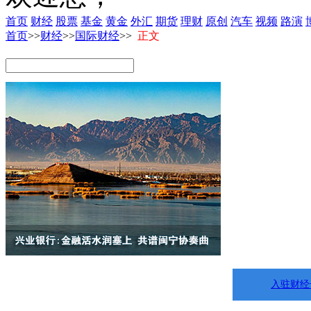
首页
财经
股票
基金
黄金
外汇
期货
理财
原创
汽车
视频
路演
首页
>>
财经
>>
国际财经
>>
正文
入驻财经