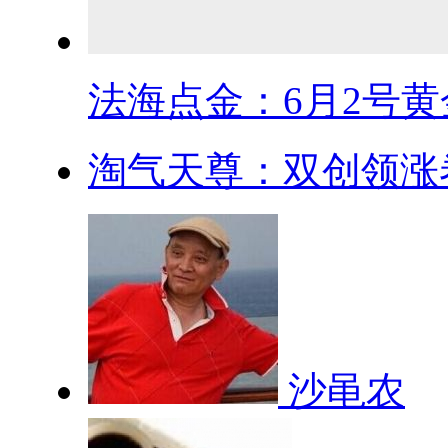
法海点金：6月2号黄金
淘气天尊：双创领涨卷
沙黾农