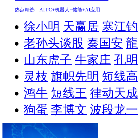
热点精选：AI PC+机器人+储能+AI应用
徐小明
天赢居
寒江钓
老孙头谈股
秦国安
龍
山东虎子
牛家庄
孔明
灵枝
旗帜先明
短线高
鸿牛
短线王
律动天成
狗蛋
李博文
波段龙一