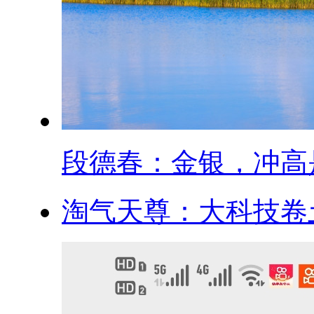
段德春：金银，冲高是.
淘气天尊：大科技卷土