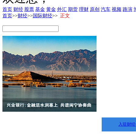
首页
财经
股票
基金
黄金
外汇
期货
理财
原创
汽车
视频
路演
首页
>>
财经
>>
国际财经
>>
正文
入驻财经