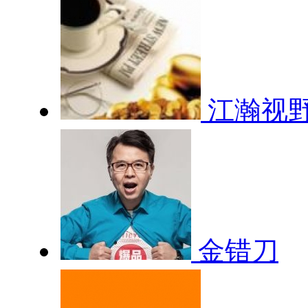
江瀚视
金错刀