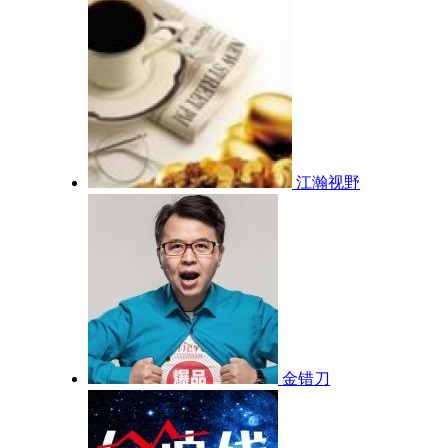
江瀚视野
金错刀