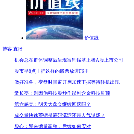
价值线
博客
直播
机会总在群体调整后呈现
富锂锰基正极A股上市公司
股市早8点丨把这样的股票放进F6里
做好准备，变盘时间窗开启
加速下探等待转机出现
常长亭：别因伪科技股炒作误判含金科技见顶
第六感觉：明天大盘会继续回落吗？
成交量快速萎缩是筹码沉淀还是人气退场？
股心：迎来缩量调整，后续如何应对