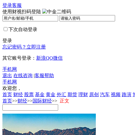
登录
客服
使用财视扫码登陆
下次自动登录
登录
忘记密码？
立即注册
其它账号登录：
新浪
QQ
微信
手机网
退出
在线咨询
|
客服帮助
手机网
欢迎您，
首页
财经
股票
基金
黄金
外汇
期货
理财
原创
汽车
视频
路演
首页
>>
财经
>>
国际财经
>>
正文