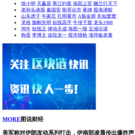
徐小明
天赢居
寒江钓客
洛阳上官
幽兰行天下
老孙头谈股
秦国安
龍哥论市
蒋律
股海潜蛟
山东虎子
牛家庄
孔明看市
A炼金师
先知窝窝
灵枝
旗帜先明
短线高手
牛传千股
龙头1988
鸿牛
短线王
律动天成
海西一狼
五域论湛
狗蛋
李博文
波段龙一
股市猎枪
涨停板老黄
MORE
图说财经
美军称对伊朗发动系列打击，伊南部凌晨传出爆炸声