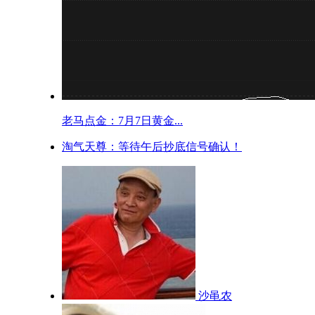
老马点金：7月7日黄金...
淘气天尊：等待午后抄底信号确认！
沙黾农