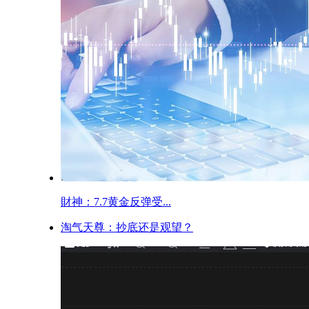
財神：7.7黄金反弹受...
淘气天尊：抄底还是观望？