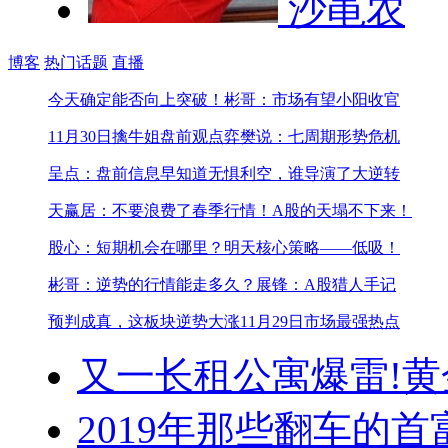
沙黾农
博客
热门话题
直播
今天确定能否向上突破！
彬哥：市场有望小阳收官
11月30日擒牛姐盘前观点
弈樊说：七周期形势危机
呈点：盘前信息早知道
无惧利空，谁导演了大逆转
天赢居：不要浪费了春季行情！
A股的天塌不下来！
股心：短期机会在哪里？
明天核心策略——低吸！
彬哥：逆势的行情能走多久？
展锋：A股猎人手记
预判成真，这板块逆势大涨
11月29日市场最强热点
又一长租公寓爆雷!
黄
2019年那些翻车的首