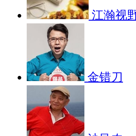
江瀚视
金错刀