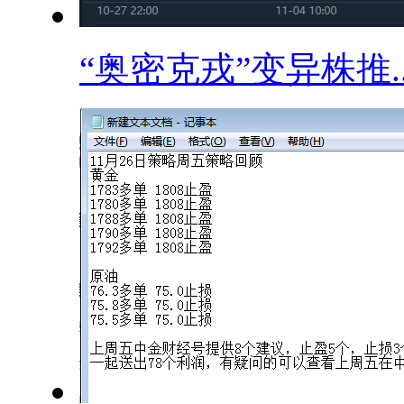
“奥密克戎”变异株推..