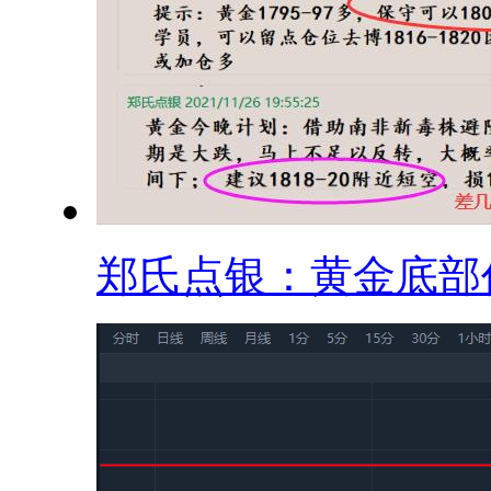
郑氏点银：黄金底部仍.