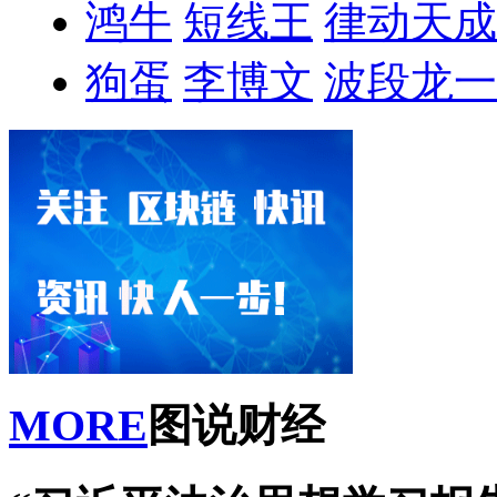
鸿牛
短线王
律动天成
狗蛋
李博文
波段龙一
MORE
图说财经