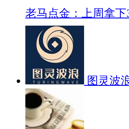
老马点金：上周拿下30
图灵波