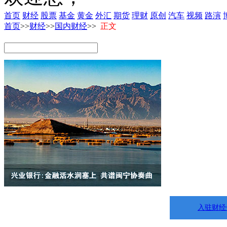
首页
财经
股票
基金
黄金
外汇
期货
理财
原创
汽车
视频
路演
首页
>>
财经
>>
国内财经
>>
正文
入驻财经