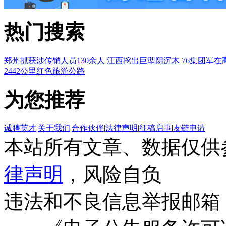
热门搜索
郑州抓获涉传销人员130余人
江西挖出巨型阴沉木
76集团军在
2442公里红色旅游公路
为您推荐
诚聘英才
|
关于我们
|
合作伙伴
|
法律声明
|
征稿启事
|
友链申请
本站所有文章、数据仅供
律声明
，风险自负
违法和不良信息举报邮箱