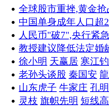
全球股市重挫,黄金抢
中国单身成年人口超
人民币"破7",央行紧
教授建议降低法定婚
徐小明
天赢居
寒江钓
老孙头谈股
秦国安
龍
山东虎子
牛家庄
孔明
灵枝
旗帜先明
短线高