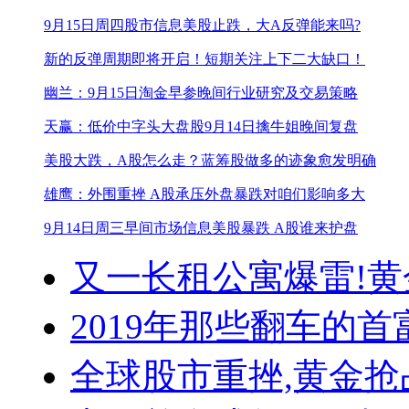
9月15日周四股市信息
美股止跌，大A反弹能来吗?
新的反弹周期即将开启！
短期关注上下二大缺口！
幽兰：9月15日淘金早参
晚间行业研究及交易策略
天赢：低价中字头大盘股
9月14日擒牛姐晚间复盘
美股大跌，A股怎么走？
蓝筹股做多的迹象愈发明确
雄鹰：外围重挫 A股承压
外盘暴跌对咱们影响多大
9月14日周三早间市场信息
美股暴跌 A股谁来护盘
又一长租公寓爆雷!
黄
2019年那些翻车的首
全球股市重挫,黄金抢