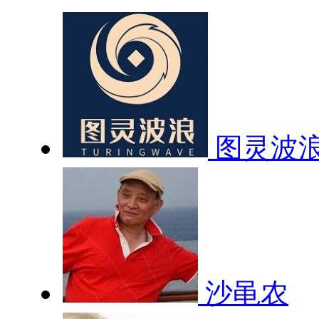
图灵波
沙黾农