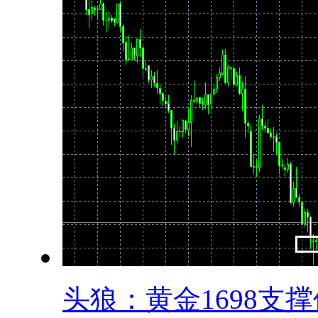
头狼：黄金1698支撑位