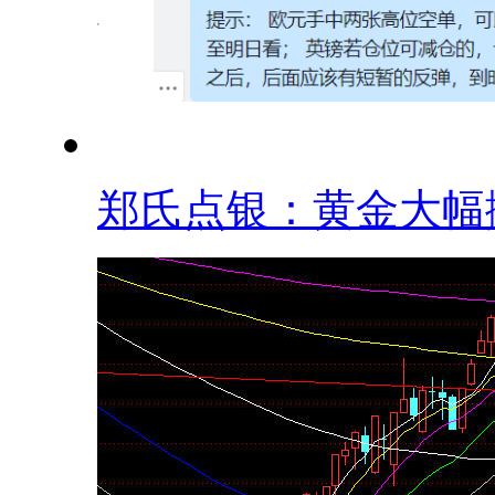
郑氏点银：黄金大幅抛.