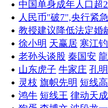
中国单身成年人口超
人民币"破7",央行紧
教授建议降低法定婚
徐小明
天赢居
寒江钓
老孙头谈股
秦国安
龍
山东虎子
牛家庄
孔明
灵枝
旗帜先明
短线高
鸿牛
短线王
律动天成