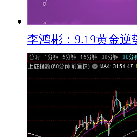
李鸿彬：9.19黄金逆势.