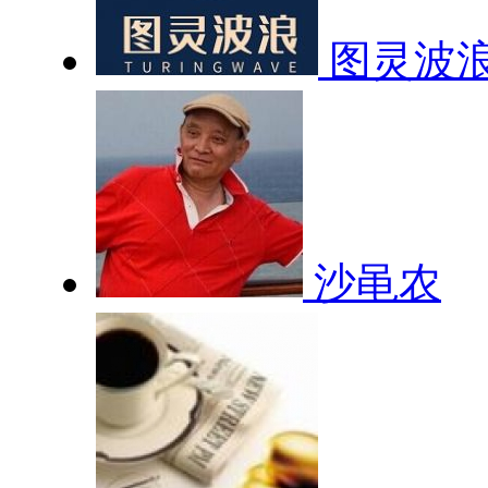
图灵波
沙黾农