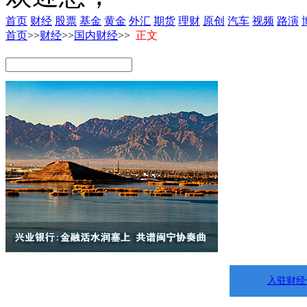
首页
财经
股票
基金
黄金
外汇
期货
理财
原创
汽车
视频
路演
首页
>>
财经
>>
国内财经
>>
正文
入驻财经