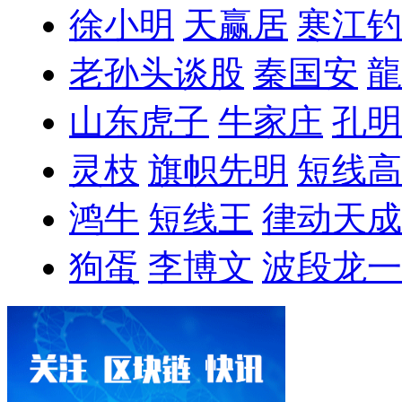
徐小明
天赢居
寒江钓
老孙头谈股
秦国安
龍
山东虎子
牛家庄
孔明
灵枝
旗帜先明
短线高
鸿牛
短线王
律动天成
狗蛋
李博文
波段龙一