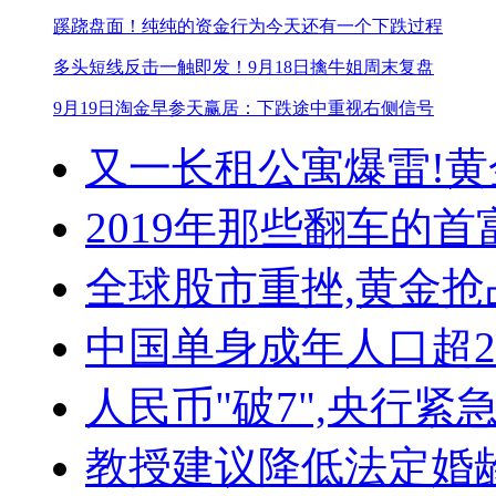
蹊跷盘面！纯纯的资金行为
今天还有一个下跌过程
多头短线反击一触即发！
9月18日擒牛姐周末复盘
9月19日淘金早参
天赢居：下跌途中重视右侧信号
又一长租公寓爆雷!
黄
2019年那些翻车的首
全球股市重挫,黄金抢
中国单身成年人口超
人民币"破7",央行紧
教授建议降低法定婚