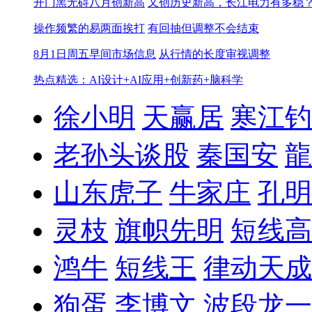
开门黑无碍八月创新高
又创历史新高，长江电力有多稳
操作频繁的易两面挨打
有回抽但调整不会结束
8月1日周五早间市场信息
从行情的长度审视调整
热点精选：AI设计+AI应用+创新药+脑科学
徐小明
天赢居
寒江钓
老孙头谈股
秦国安
龍
山东虎子
牛家庄
孔明
灵枝
旗帜先明
短线高
鸿牛
短线王
律动天成
狗蛋
李博文
波段龙一