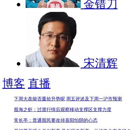
金错刀
宋清辉
博客
直播
下周大盘能否重拾升势呢
周五评述及下周一沪市预测
股海之虾：过渡行情后观察移动支撑区支撑力度
常长亭：普通股民要改掉喜阳怕阴的心态