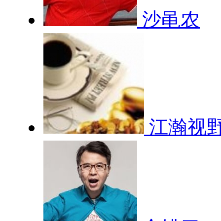
沙黾农
江瀚视