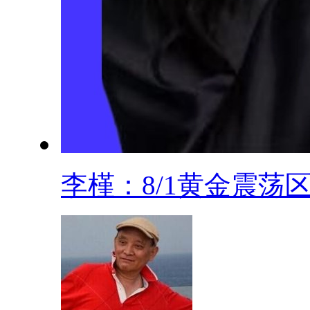
李槿：8/1黄金震荡区.