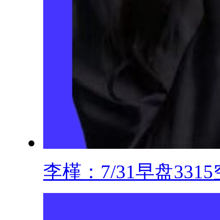
李槿：7/31早盘3315空